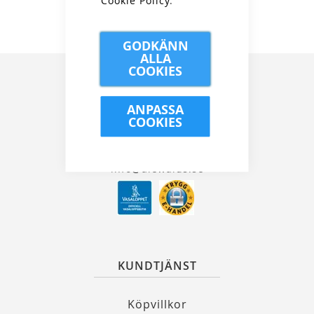
Cookie Policy
.
GODKÄNN
ALLA
COOKIES
ANPASSA
COOKIES
Kungsgatan 32, 111 35 Stockholm
08 21 90 00
info@alewalds.se
KUNDTJÄNST
Köpvillkor