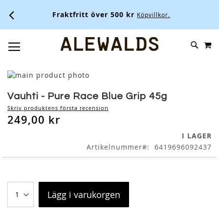
Fraktfritt över 500 kr
Köpvillkor.
M
SKIP
SÖK
TOGGLE NAV
TO
CONTENT
Skip
to
Skip
the
to
Vauhti - Pure Race Blue Grip 45g
end
the
Skriv produktens första recension
of
beginning
249,00 kr
the
of
images
the
I LAGER
gallery
images
Artikelnummer
6419696092437
gallery
Lägg i varukorgen