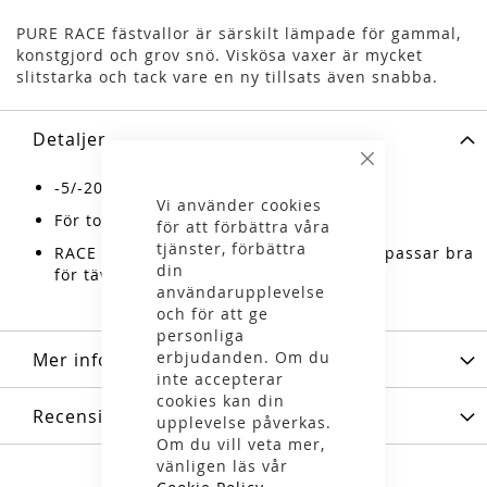
PURE RACE fästvallor är särskilt lämpade för gammal,
konstgjord och grov snö. Viskösa vaxer är mycket
slitstarka och tack vare en ny tillsats även snabba.
Detaljer
Stäng
-5/-20°C
Vi använder cookies
För torr gammal och konstgjord snö
för att förbättra våra
tjänster, förbättra
RACE BLUE är ett “glidande grepp” som passar bra
din
för tävling.
användarupplevelse
och för att ge
personliga
erbjudanden. Om du
Mer information
inte accepterar
cookies kan din
Recensioner
upplevelse påverkas.
Om du vill veta mer,
vänligen läs vår