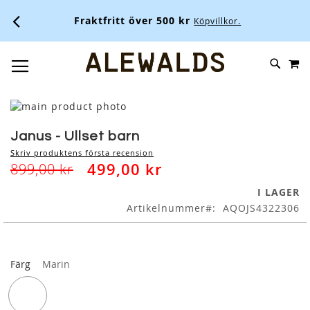
Fraktfritt över 500 kr
Köpvillkor.
M
SKIP
SÖK
TOGGLE NAV
TO
CONTENT
Skip
to
Skip
the
to
Janus - Ullset barn
end
the
Skriv produktens första recension
of
beginning
499,00 kr
899,00 kr
the
of
images
the
I LAGER
gallery
images
Artikelnummer
AQOJS4322306
gallery
Färg
Marin