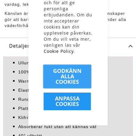
och för att ge
vardag, lek och friluftsliv.
personliga
Känslan är mjuk och naturlig. Ullens unika egenskaper
erbjudanden. Om du
gör att barnet hålls torrt, varmt och bekvämt under alla
inte accepterar
väderförhållanden.
cookies kan din
upplevelse påverkas.
Om du vill veta mer,
vänligen läs vår
Detaljer
Cookie Policy
.
Ullunderställ barn, tröja och byxa
GODKÄNN
100% mulesingfri merinoull
ALLA
COOKIES
Warm-kvalitet
Elastisk ribbstickning
ANPASSA
Rund hals
COOKIES
Platta sömmar
Klifritt material
Absorberar fukt utan att kännas våt
40° ulltvätt