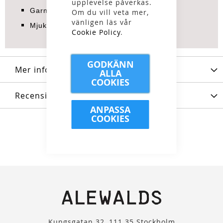
upplevelse påverkas.
Garnfärgad
Om du vill veta mer,
vänligen läs vår
Mjuktvättad
Cookie Policy
.
GODKÄNN
Mer information
ALLA
COOKIES
Recensioner
ANPASSA
COOKIES
Kungsgatan 32, 111 35 Stockholm