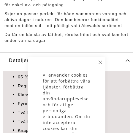
för enkel av- och påtagning.
Skjortan passar perfekt för både sommarens vardag och
aktiva dagar i naturen. Den kombinerar funktionalitet
med en tidlös stil – ett pålitligt val i Alewalds sortiment.
Du får en känsla av lätthet, rörelsefrihet och sval komfort
under varma dagar.
Detaljer
Stäng
Vi använder cookies
65 % polyester, 35 % bomull
för att förbättra våra
Regular fit
tjänster, förbättra
din
Klassisk krage
användarupplevelse
Fyra bröstfickor
och för att ge
personliga
Två bröstfickor med knapp
erbjudanden. Om du
Två bröstfickor med dragkedja
inte accepterar
cookies kan din
Knappstängning fram