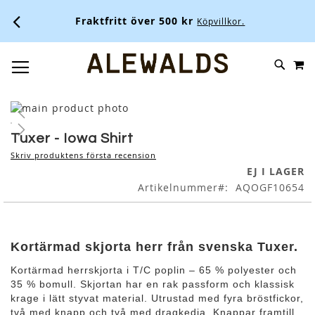
Fraktfritt över 500 kr
Köpvillkor.
M
SKIP
SÖK
TOGGLE NAV
TO
CONTENT
Skip
to
Skip
the
to
Tuxer - Iowa Shirt
end
the
Skriv produktens första recension
of
beginning
EJ I LAGER
the
of
Artikelnummer
AQOGF10654
images
the
gallery
images
gallery
Kortärmad skjorta herr från svenska Tuxer.
Kortärmad herrskjorta i T/C poplin – 65 % polyester och
35 % bomull. Skjortan har en rak passform och klassisk
krage i lätt styvat material. Utrustad med fyra bröstfickor,
två med knapp och två med dragkedja. Knappar framtill