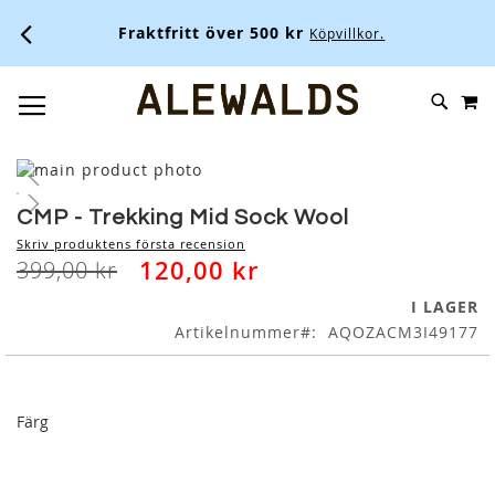
Fraktfritt över 500 kr
Köpvillkor.
M
SKIP
SÖK
TOGGLE NAV
TO
CONTENT
Skip
to
Skip
the
to
CMP - Trekking Mid Sock Wool
end
the
Skriv produktens första recension
of
beginning
120,00 kr
399,00 kr
the
of
images
the
I LAGER
gallery
images
Artikelnummer
AQOZACM3I49177
gallery
Färg