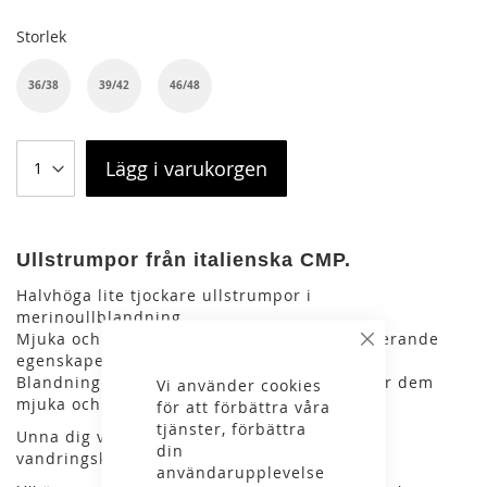
Storlek
36/38
39/42
46/48
Lägg i varukorgen
Ullstrumpor från italienska CMP.
Halvhöga lite tjockare ullstrumpor i
merinoullblandning.
Mjuka och värmande med bra fukttransporterande
Stäng
egenskaper.
Blandningen av ull, polyamid och elastan gör dem
Vi använder cookies
mjuka och bekväma med en bra passform.
för att förbättra våra
tjänster, förbättra
Unna dig vardagsfunktion som även funkar i
din
vandringskängorna.
användarupplevelse