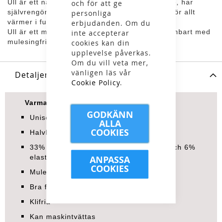
Ull är ett naturmaterial som ger en skön värme, har
och för att ge
självrengörande egenskaper och kanske framför allt
personliga
värmer i fuktigt tillstånd.
erbjudanden. Om du
Ull är ett miljövänligt alternativ och vi jobbar enbart med
inte accepterar
mulesingfri ull.
cookies kan din
upplevelse påverkas.
Om du vill veta mer,
vänligen läs vår
Detaljer
Cookie Policy
.
Varma ullsockor
GODKÄNN
Unisexmodell
ALLA
COOKIES
Halvhöga
33% ull, 33% polyester, 28% polyamid och 6%
elastan
ANPASSA
COOKIES
Mulesingfri ull
Bra fukttransporterande egenskaper
Klifria
Kan maskintvättas