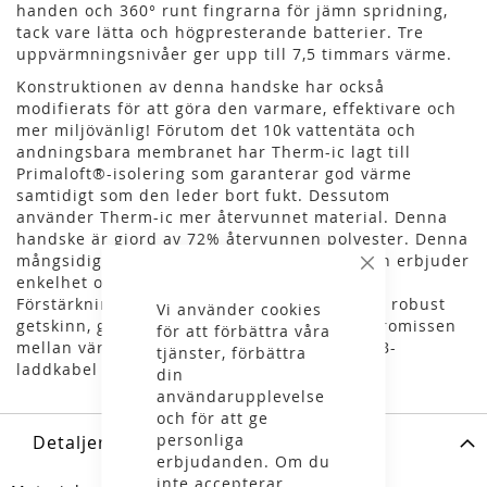
handen och 360° runt fingrarna för jämn spridning,
tack vare lätta och högpresterande batterier. Tre
uppvärmningsnivåer ger upp till 7,5 timmars värme.
Konstruktionen av denna handske har också
modifierats för att göra den varmare, effektivare och
mer miljövänlig! Förutom det 10k vattentäta och
andningsbara membranet har Therm-ic lagt till
Primaloft®-isolering som garanterar god värme
samtidigt som den leder bort fukt. Dessutom
använder Therm-ic mer återvunnet material. Denna
handske är gjord av 72% återvunnen polyester. Denna
mångsidiga handske är tunn, välsittande och erbjuder
Stäng
enkelhet och precision i alla rörelser.
Förstärkningarna på handflatorna, gjorda av robust
Vi använder cookies
getskinn, ger bra grepp. Den perfekta kompromissen
för att förbättra våra
mellan värme och finess! Levereras med USB-
tjänster, förbättra
laddkabel (väggplugg köpes separat).
din
användarupplevelse
och för att ge
personliga
Detaljer
erbjudanden. Om du
inte accepterar