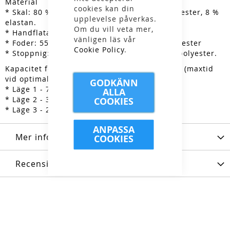
Material
cookies kan din
* Skal: 80 % återvunnen polyester, 12 % polyester, 8 %
upplevelse påverkas.
elastan.
Om du vill veta mer,
* Handflata: Getskinn (100 % läder)
vänligen läs vår
* Foder: 55% polyester, 45% återvunnen polyester
Cookie Policy
.
* Stoppnig: 90% återvunnen polyester, 10% polyester.
Kapacitet för Ski Light Boost Gloves batterier (maxtid
vid optimala förhållanden):
GODKÄNN
* Läge 1 - 7h 30min
ALLA
* Läge 2 - 3h 30min
COOKIES
* Läge 3 - 2h
ANPASSA
Mer information
COOKIES
Recensioner