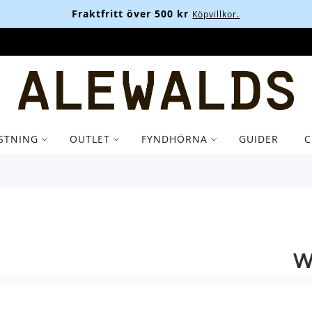
Fraktfritt över 500 kr
Köpvillkor.
STNING
OUTLET
FYNDHÖRNA
GUIDER
C
W
S