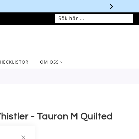
MIN VARUKORG
SÖK
SÖK
HECKLISTOR
OM OSS
histler - Tauron M Quilted
hirt