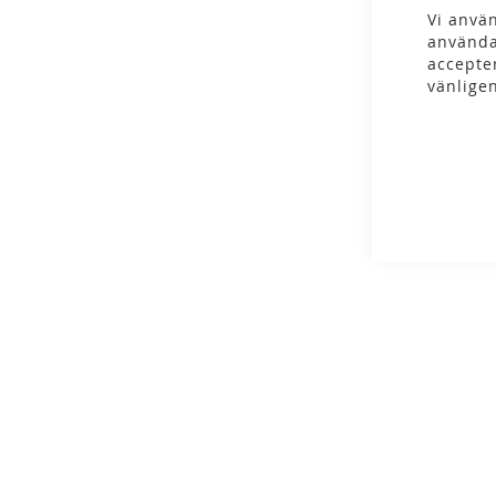
gallery
Vi använ
använda
accepte
vänlige