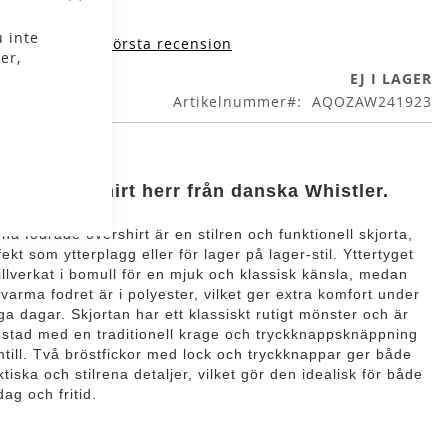
Stäng
 inte
iv produktens första recension
er,
EJ I LAGER
Artikelnummer
AQOZAW241923
drad owershirt herr från danska Whistler.
na fodrade overshirt är en stilren och funktionell skjorta,
fekt som ytterplagg eller för lager på lager-stil. Yttertyget
tillverkat i bomull för en mjuk och klassisk känsla, medan
 varma fodret är i polyester, vilket ger extra komfort under
iga dagar. Skjortan har ett klassiskt rutigt mönster och är
ustad med en traditionell krage och tryckknappsknäppning
mtill. Två bröstfickor med lock och tryckknappar ger både
ktiska och stilrena detaljer, vilket gör den idealisk för både
dag och fritid.