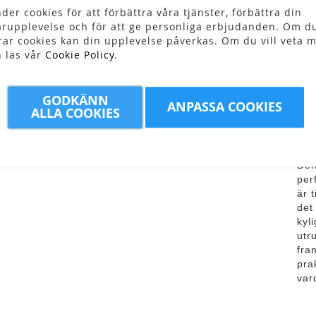
der cookies för att förbättra våra tjänster, förbättra din
rupplevelse och för att ge personliga erbjudanden. Om du
Skr
rar cookies kan din upplevelse påverkas. Om du vill veta m
n läs vår
Cookie Policy
.
GODKÄNN
ANPASSA COOKIES
ALLA COOKIES
Fo
Den
per
är 
det
kyl
utr
fra
pra
var