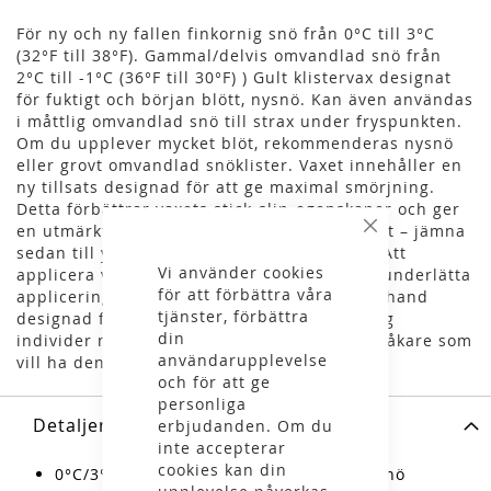
För ny och ny fallen finkornig snö från 0°C till 3°C
(32°F till 38°F). Gammal/delvis omvandlad snö från
2°C till -1°C (36°F till 30°F) ) Gult klistervax designat
för fuktigt och början blött, nysnö. Kan även användas
i måttlig omvandlad snö till strax under fryspunkten.
Om du upplever mycket blöt, rekommenderas nysnö
eller grovt omvandlad snöklister. Vaxet innehåller en
ny tillsats designad för att ge maximal smörjning.
Detta förbättrar vaxets stick-slip-egenskaper och ger
en utmärkt känsla. Applicera varje lager tunt – jämna
Stäng
sedan till ytan med en syntetisk kork (T12). Att
Vi använder cookies
applicera vaxet när det är kallt kommer att underlätta
för att förbättra våra
appliceringsprocessen. VP-linjen är i första hand
tjänster, förbättra
designad för åkare och ambitiösa icke-racing
din
individer men kan också användas av fritidsåkare som
användarupplevelse
vill ha den optimala skidupplevelsen.
och för att ge
personliga
Detaljer
erbjudanden. Om du
inte accepterar
cookies kan din
0°C/3°C För ny och ny fallen finkornig snö