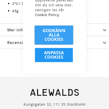
upplevelse påverkas.
2°C/-1°C Gammal/delvis omvandlad snö
Om du vill veta mer,
vänligen läs vår
43g
Cookie Policy
.
Mer information
GODKÄNN
ALLA
COOKIES
Recensioner
ANPASSA
COOKIES
Kungsgatan 32, 111 35 Stockholm