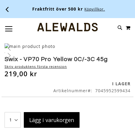
Fraktfritt över 500 kr
Köpvillkor.
M
SKIP
SÖK
TOGGLE NAV
TO
CONTENT
Skip
to
Skip
the
to
Swix - VP70 Pro Yellow 0C/-3C 45g
end
the
Skriv produktens första recension
of
beginning
219,00 kr
the
of
images
the
I LAGER
gallery
images
Artikelnummer
7045952599434
gallery
Lägg i varukorgen