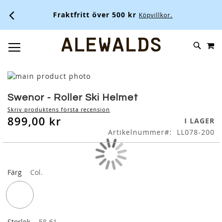
Fraktfritt över 500 kr
Köpvillkor.
M
SKIP
SÖK
TOGGLE NAV
TO
CONTENT
Skip
to
Skip
the
to
Swenor - Roller Ski Helmet
end
the
Skriv produktens första recension
of
beginning
899,00 kr
I LAGER
the
of
Artikelnummer
LL078-200
images
the
gallery
images
gallery
Färg
Col.
Storlek
58-61