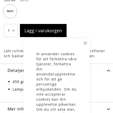
58-61
Lägg i varukorgen
Stäng
Lätt rullskidshjälm med justerbar passform, reflexer
Vi använder cookies
och baklampa för att öka synligheten i trafiken.
för att förbättra våra
tjänster, förbättra
din
Detaljer
användarupplevelse
och för att ge
450 gr
personliga
Lampa bak
erbjudanden. Om du
inte accepterar
cookies kan din
upplevelse påverkas.
Mer information
Om du vill veta mer,