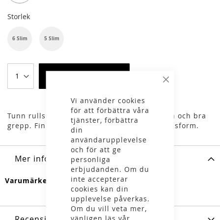
Storlek
6 Slim
5 Slim
Lägg i varukorgen
Stäng
Vi använder cookies
för att förbättra våra
Tunn rullskidhandske med bekväm passform och bra
tjänster, förbättra
grepp. Finns både med normal och smal passform.
din
användarupplevelse
och för att ge
Mer information
personliga
erbjudanden. Om du
inte accepterar
Mer
Swenor
cookies kan din
information
upplevelse påverkas.
Om du vill veta mer,
vänligen läs vår
Recensioner