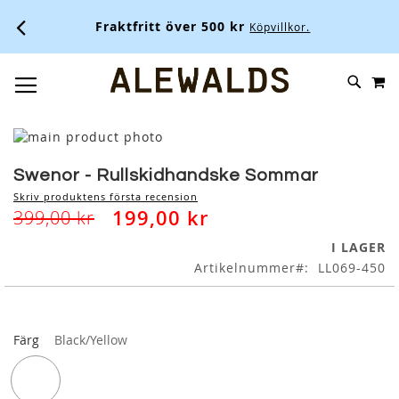
Fraktfritt över 500 kr
Köpvillkor.
M
SKIP
SÖK
TOGGLE NAV
TO
CONTENT
Skip
to
Skip
the
to
Swenor - Rullskidhandske Sommar
end
the
Skriv produktens första recension
of
beginning
199,00 kr
399,00 kr
the
of
images
the
I LAGER
gallery
images
Artikelnummer
LL069-450
gallery
Färg
Black/Yellow