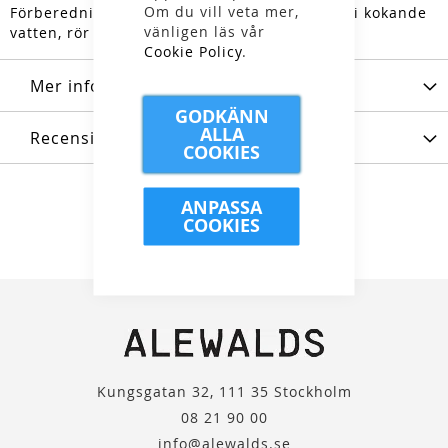
Om du vill veta mer,
Förberedning: Ta bort syreabsorbenten, häll i kokande
vänligen läs vår
vatten, rör i 8 minuter och servera sedan.
Cookie Policy
.
Mer information
GODKÄNN
ALLA
Recensioner
COOKIES
ANPASSA
COOKIES
Kungsgatan 32, 111 35 Stockholm
08 21 90 00
info@alewalds.se