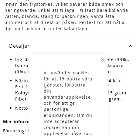
innan den frystorkas, vilket bevarar både smak och
näringsvärde. Enkel att tillaga – tillsätt bara kokande
vatten, blanda, stäng förpackningen, vänta åtta
minuter och ät direkt ur påsen. Perfekt för att hålla
dig mätt och varm under kalla dagar.
Detaljer
Ingrdienser: Pasta av mjöl från durumvete (33%),
Stäng
hackade tomater (33%), tomatpuré, vitlökspuré
(5%), basalika, raqpsolja, salt, chilipulver.
Vi använder cookies
för att förbättra våra
Näringsvärde per 100 gram: 1613 kJ / 384 kcal.
tjänster, förbättra
Fett 12 gram, varav mättat fett 0,9 gram.
din
Kolhydrater 61 gram, varav sockerarter 15 gram.
användarupplevelse
Fiber 13 gram. Protein 12 gram. Salt 2,1 gram.
och för att ge
Nettovikt: 156 gram.
personliga
erbjudanden. Om du
inte accepterar
Mer information
cookies kan din
Förvaring: Bör förvaras tort och svalt.
upplevelse påverkas.