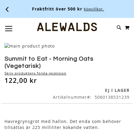
Fraktfritt över 500 kr
Köpvillkor.
M
SKIP
SÖK
TOGGLE NAV
TO
CONTENT
Skip
to
Skip
the
to
Summit to Eat - Morning Oats
end
the
(Vegetarisk)
of
beginning
Skriv produktens första recension
the
of
122,00 kr
images
the
gallery
images
EJ I LAGER
gallery
Artikelnummer
5060138531239
Havregrynsgröt med hallon. Det enda som behöver
tillsättas är 225 milliliter kokande vatten.