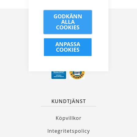
GODKÄNN
ALLA
COOKIES
Kungsgatan 32, 111 35 Stockholm
ANPASSA
COOKIES
08 21 90 00
info@alewalds.se
KUNDTJÄNST
Köpvillkor
Integritetspolicy