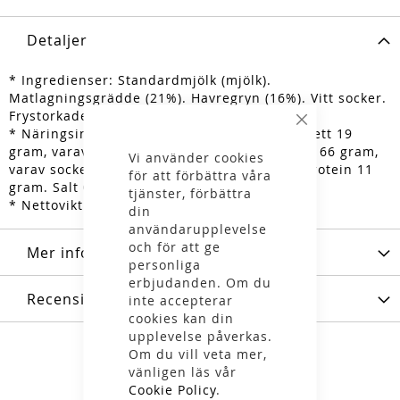
Detaljer
* Ingredienser: Standardmjölk (mjölk).
Matlagningsgrädde (21%). Havregryn (16%). Vitt socker.
Frystorkade hallon (2%).
Stäng
* Näringsinnehåll: Energi 2072 kJ/494 kcal. Fett 19
gram, varav mättat fett 11 gram. Kolhydrater 66 gram,
Vi använder cookies
varav sockerarter 31 gram. Fiber 6,1 gram. Protein 11
för att förbättra våra
gram. Salt 0,37 gram.
tjänster, förbättra
* Nettovikt 91 gram.
din
användarupplevelse
och för att ge
Mer information
personliga
erbjudanden. Om du
Recensioner
inte accepterar
cookies kan din
upplevelse påverkas.
Om du vill veta mer,
vänligen läs vår
Cookie Policy
.