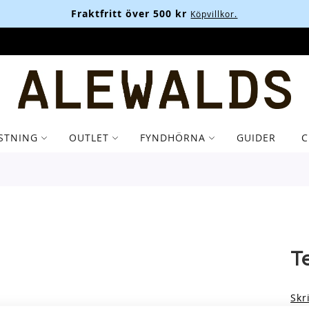
Fraktfritt över 500 kr
Köpvillkor.
STNING
OUTLET
FYNDHÖRNA
GUIDER
C
T
Skr