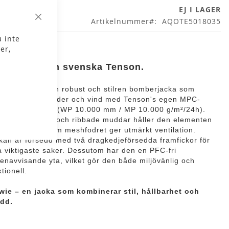
EJ I LAGER
Artikelnummer
AQOTE5018035
Stäng
 inte
er,
cka herr från svenska Tenson.
wie Jacket är en robust och stilren bomberjacka som
ddar dig mot väder och vind med Tenson's egen MPC-
branteknologi (WP 10.000 mm / MP 10.000 g/m²/24h).
 en hög krage och ribbade muddar håller den elementen
ta, samtidigt som meshfodret ger utmärkt ventilation.
kan är försedd med två dragkedjeförsedda framfickor för
a viktigaste saker. Dessutom har den en PFC-fri
tenavvisande yta, vilket gör den både miljövänlig och
tionell.
wie – en jacka som kombinerar stil, hållbarhet och
dd.