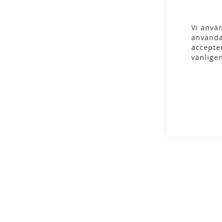
gallery
Vi använ
använda
accepte
vänlige