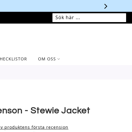
MIN VARUKORG
SÖK
SÖK
HECKLISTOR
OM OSS
enson - Stewie Jacket
iv produktens första recension