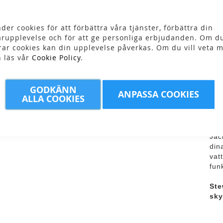
der cookies för att förbättra våra tjänster, förbättra din
rupplevelse och för att ge personliga erbjudanden. Om du
rar cookies kan din upplevelse påverkas. Om du vill veta m
n läs vår
Cookie Policy
.
Ja
Ste
GODKÄNN
ANPASSA COOKIES
ALLA COOKIES
sky
mem
Med
bor
Jac
din
vat
funk
Ste
sky