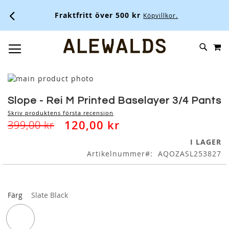
Fraktfritt över 500 kr
Köpvillkor.
M
SKIP
SÖK
TOGGLE NAV
TO
CONTENT
Skip
to
Skip
the
to
Slope - Rei M Printed Baselayer 3/4 Pants
end
the
Skriv produktens första recension
of
beginning
120,00 kr
399,00 kr
the
of
images
the
I LAGER
gallery
images
Artikelnummer
AQOZASL253827
gallery
Färg
Slate Black