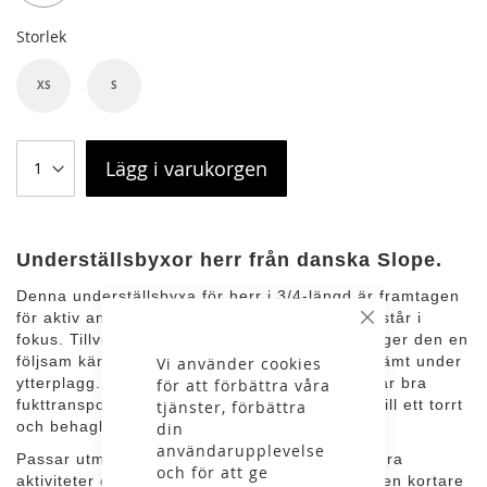
Storlek
XS
S
Lägg i varukorgen
Underställsbyxor herr från danska Slope.
Denna underställsbyxa för herr i 3/4-längd är framtagen
för aktiv användning där komfort och funktion står i
Stäng
fokus. Tillverkad i lätt och stretchigt polyester ger den en
följsam känsla med smala ben som sitter bekvämt under
Vi använder cookies
ytterplagg. Materialet är snabbtorkande och har bra
för att förbättra våra
fukttransporterande egenskaper, vilket bidrar till ett torrt
tjänster, förbättra
och behagligt klimat nära kroppen.
din
användarupplevelse
Passar utmärkt för skidåkning, träning och andra
och för att ge
aktiviteter där ett smidigt underställ behövs. Den kortare