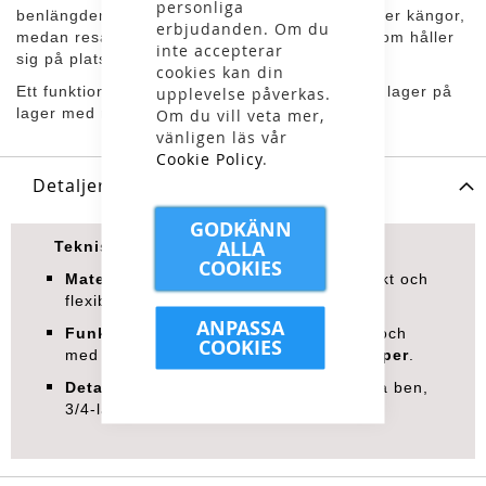
personliga
benlängden minskar risken för skav i pjäxor eller kängor,
erbjudanden. Om du
medan resår i midjan ger en säker passform som håller
inte accepterar
sig på plats hela dagen.
cookies kan din
Ett funktionellt basplagg för dig som vill bygga lager på
upplevelse påverkas.
lager med rätt komfort.
Om du vill veta mer,
vänligen läs vår
Cookie Policy
.
Detaljer
GODKÄNN
ALLA
Tekniska specifikationer:
COOKIES
Material:
100 % polyester – lätt, slitstarkt och
flexibelt.
ANPASSA
Funktioner:
Snabbtorkande, stretchigt och
COOKIES
med
bra fukttransporterande egenskaper
.
Detaljer:
Normal midja med resår, smala ben,
3/4-längd, mönstrad design.