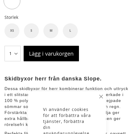
Storlek
XS
S
M
L
Lägg i varukorgen
Skidbyxor herr från danska Slope.
Dessa skidbyxor för herr kombinerar funktion och uttryck
i ett slitstarkt plagg för aktiva vinterdagar. Tillverkade i
Stäng
100 % polyester med vattentätt membran och tejpade
sömmar som effektivt stänger ute vind, snö och regn.
Vi använder cookies
Förstärkta partier och en pålitlig huvuddragkedja ger
för att förbättra våra
extra hållbarhet, medan den normala passformen ger
tjänster, förbättra
rörelsefri komfort.
din
användarupplevelse
Perfekta för skidåkning och andra vintersporter, oavsett