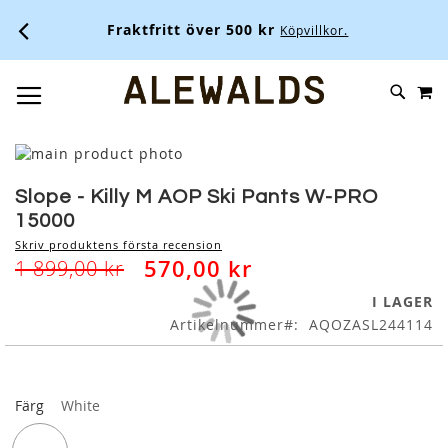
Fraktfritt över 500 kr
Köpvillkor.
M
SKIP
SÖK
TOGGLE NAV
TO
CONTENT
Skip
to
Skip
the
to
Slope - Killy M AOP Ski Pants W-PRO
end
the
15000
of
beginning
Skriv produktens första recension
the
of
570,00 kr
1 899,00 kr
images
the
gallery
images
I LAGER
gallery
Artikelnummer
AQOZASL244114
Färg
White