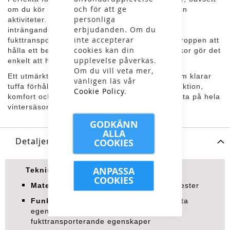
och för att ge
om du kör pist, åker liftburet eller rör dig mellan
personliga
aktiviteter. Den smarta snökjolen skyddar mot
erbjudanden. Om du
inträngande snö och materialet har bra
inte accepterar
fukttransporterande egenskaper som hjälper kroppen att
cookies kan din
hålla ett behagligt klimat hela dagen. Flera fickor gör det
upplevelse påverkas.
enkelt att ha viktiga småsaker nära till hands.
Om du vill veta mer,
Ett utmärkt val för dig som vill ha skidbyxor som klarar
vänligen läs vår
tuffa förhållanden och samtidigt sticker ut. Funktion,
Cookie Policy
.
komfort och pålitlig kvalitet i ett plagg du kan lita på hela
vintersäsongen.
GODKÄNN
ALLA
Detaljer
COOKIES
ANPASSA
Tekniska specifikationer:
COOKIES
Material:
Slitstarkt yttertyg i 100 % polyester
Funktioner:
Vattentätt membran, vindtäta
egenskaper, tejpade sömmar och bra
fukttransporterande egenskaper