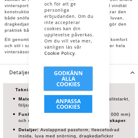
och för att ge
vintersporter där vädret snabbt kan skifta. Med vindtät
personliga
konstruktion och vattenpelare på 8 000 mm klarar den
erbjudanden. Om du
både snöfall och blöta liftresor. Den justerbara luvan,
inte accepterar
dragkedjan framtill och smart placerade fickor gör den
cookies kan din
praktisk både i backen och på väg dit.
upplevelse påverkas.
Ett genomtänkt val för dig som vill ha funktion, komfort
Om du vill veta mer,
och stil i samma plagg. En jacka att lita på under hela
vänligen läs vår
vintersäsongen.
Cookie Policy
.
Detaljer
GODKÄNN
ALLA
COOKIES
Tekniska specifikationer:
Material:
92 % polyester, 8 % elastan – slitstarkt,
ANPASSA
följsamt och bekvämt.
COOKIES
Funktioner:
Vindtät, vattenavvisande (8 000 mm)
och med
bra fukttransporterande egenskaper
.
Detaljer:
Avslappnad passform, fleecefodrad
insida, luva med snörning, dragkedjefickor