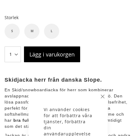
Storlek
S
M
L
Lägg i varukorgen
Skidjacka herr från danska Slope.
En Skid/snowboardjacka för herr som kombinerar
avslappnad stil med pålitlig funktion i vintermiljö. Den
Stäng
lösa passformen ger skön komfort och full rörelsefrihet,
perfekt för aktiva dagar i backen. Det stretchiga
Vi använder cookies
softshellmaterialet är fleecefodrat för extra värme och
för att förbättra våra
har
bra fukttransporterande egenskaper
, samtidigt
tjänster, förbättra
som det står emot vind och väta.
din
användarupplevelse
Jackan är anpassad för skid/snowboardåkning och andra