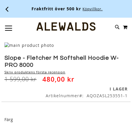
Fraktfritt över 500 kr
Köpvillkor.
M
SKIP
SÖK
TOGGLE NAV
TO
CONTENT
Skip
to
Skip
the
to
Slope - Fletcher M Softshell Hoodie W-
end
the
PRO 8000
of
beginning
Skriv produktens första recension
the
of
480,00 kr
1 599,00 kr
images
the
gallery
images
I LAGER
gallery
Artikelnummer
AQOZASL253551-1
Färg