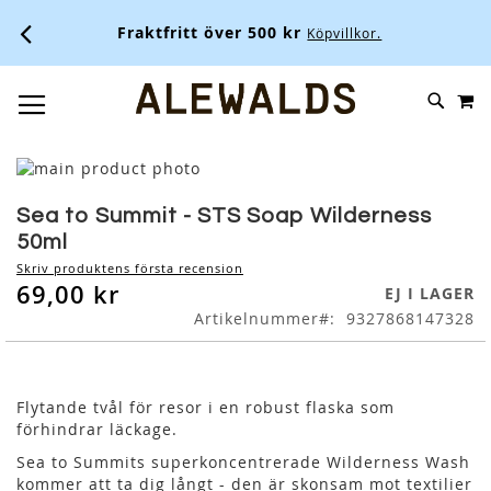
Fraktfritt över 500 kr
Köpvillkor.
M
SKIP
SÖK
TOGGLE NAV
TO
CONTENT
Skip
to
Skip
the
to
Sea to Summit - STS Soap Wilderness
end
the
50ml
of
beginning
Skriv produktens första recension
the
of
69,00 kr
EJ I LAGER
images
the
Artikelnummer
9327868147328
gallery
images
gallery
Flytande tvål för resor i en robust flaska som
förhindrar läckage.
Sea to Summits superkoncentrerade Wilderness Wash
kommer att ta dig långt - den är skonsam mot textilier