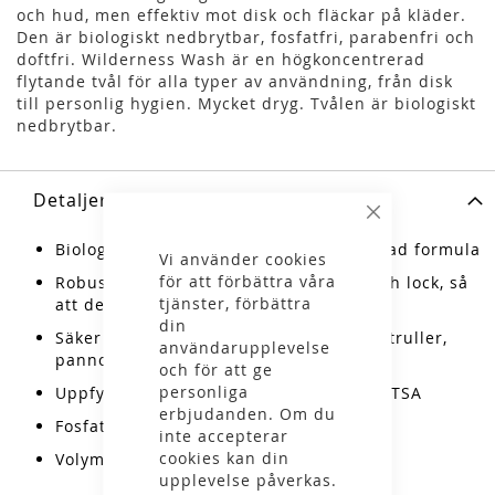
och hud, men effektiv mot disk och fläckar på kläder.
Den är biologiskt nedbrytbar, fosfatfri, parabenfri och
doftfri. Wilderness Wash är en högkoncentrerad
flytande tvål för alla typer av användning, från disk
till personlig hygien. Mycket dryg. Tvålen är biologiskt
nedbrytbar.
Detaljer
Stäng
Biologiskt nedbrytbar, superkoncentrerad formula
Vi använder cookies
för att förbättra våra
Robust flaska med läckagesäker kork och lock, så
tjänster, förbättra
att den inte läcker i påsen eller väskan
din
Säker för personlig användning, för kastruller,
användarupplevelse
pannor, kläder och utomhusutrustning
och för att ge
personliga
Uppfyller flygplatsbestämmelser enligt TSA
erbjudanden. Om du
Fosfat- och parabenfri
inte accepterar
cookies kan din
Volym: 50 ml
upplevelse påverkas.