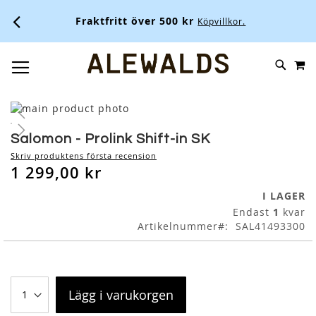
Fraktfritt över 500 kr
Köpvillkor.
M
SKIP
SÖK
TOGGLE NAV
TO
CONTENT
Skip
to
Skip
the
to
Salomon - Prolink Shift-in SK
end
the
Skriv produktens första recension
of
beginning
1 299,00 kr
the
of
images
the
I LAGER
gallery
images
Endast
1
kvar
gallery
Artikelnummer
SAL41493300
Lägg i varukorgen