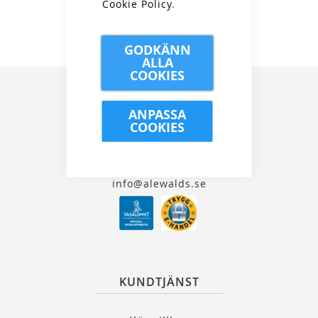
Cookie Policy
.
GODKÄNN
ALLA
COOKIES
ANPASSA
COOKIES
Kungsgatan 32, 111 35 Stockholm
08 21 90 00
info@alewalds.se
KUNDTJÄNST