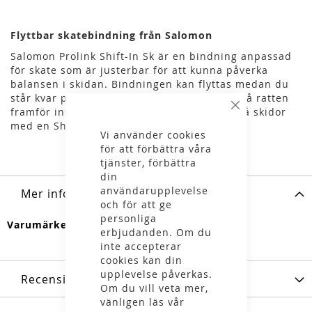
Flyttbar skatebindning från Salomon
Salomon Prolink Shift-In Sk är en bindning anpassad
för skate som är justerbar för att kunna påverka
balansen i skidan. Bindningen kan flyttas medan du
står kvar på skidan genom att enkelt vrida på ratten
framför infästningen av pjäxan. Monteras på skidor
Stäng
med en Shift-platta.
Vi använder cookies
för att förbättra våra
tjänster, förbättra
din
användarupplevelse
Mer information
och för att ge
personliga
Mer
Salomon
erbjudanden. Om du
information
inte accepterar
cookies kan din
upplevelse påverkas.
Recensioner
Om du vill veta mer,
vänligen läs vår