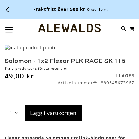
Fraktfritt över 500 kr
Köpvillkor.
M
SKIP
SÖK
TOGGLE NAV
TO
CONTENT
Skip
to
Skip
the
to
Salomon - 1x2 Flexor PLK RACE SK 115
end
the
Skriv produktens första recension
of
beginning
49,00 kr
I LAGER
the
of
Artikelnummer
889645673967
images
the
gallery
images
gallery
Lägg i varukorgen
Flexor passande Salomons Prolink-bindningar för