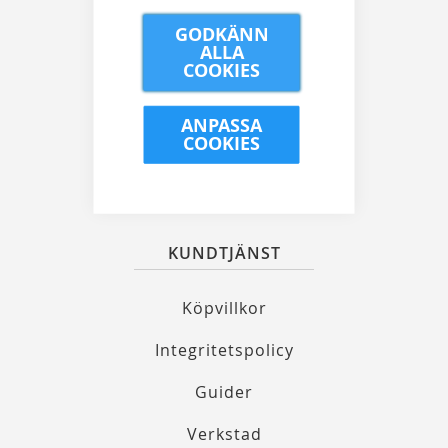
GODKÄNN
ALLA
Kungsgatan 32, 111 35 Stockholm
COOKIES
08 21 90 00
info@alewalds.se
ANPASSA
COOKIES
KUNDTJÄNST
Köpvillkor
Integritetspolicy
Guider
Verkstad