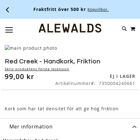
Fraktfritt över 500 kr
Köpvillkor.
M
SKIP
SÖK
TOGGLE NAV
TO
CONTENT
Skip
to
Skip
the
to
Red Creek - Handkork, Friktion
end
the
Skriv produktens första recension
of
beginning
99,00 kr
EJ I LAGER
the
of
Artikelnummer
7350004240661
images
the
gallery
images
gallery
Kork som har tät densitet för att ge hög friktion
Mer information