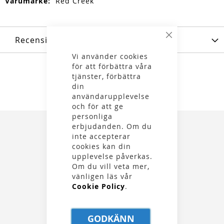
Mer
Red Creek
information
Recensioner
Stäng
Vi använder cookies
för att förbättra våra
tjänster, förbättra
din
användarupplevelse
och för att ge
personliga
erbjudanden. Om du
inte accepterar
cookies kan din
upplevelse påverkas.
Om du vill veta mer,
Kungsgatan 32, 111 35 Stockholm
vänligen läs vår
08 21 90 00
Cookie Policy
.
info@alewalds.se
GODKÄNN