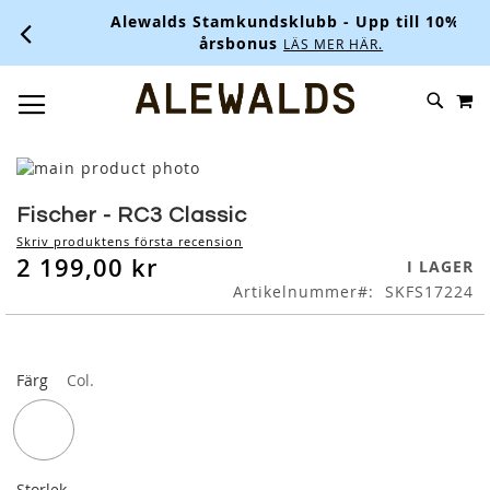
Alewalds Stamkundsklubb - Upp till 10% i
årsbonus
LÄS MER HÄR.
M
SKIP
SÖK
TOGGLE NAV
TO
CONTENT
Skip
to
Skip
the
to
Fischer - RC3 Classic
end
the
Skriv produktens första recension
of
beginning
2 199,00 kr
I LAGER
the
of
Artikelnummer
SKFS17224
images
the
gallery
images
gallery
Färg
Col.
Storlek