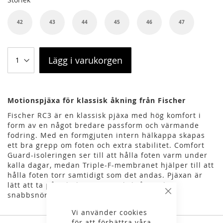
42
43
44
45
46
47
Lägg i varukorgen
Motionspjäxa för klassisk åkning från Fischer
Fischer RC3 är en klassisk pjäxa med hög komfort i
form av en något bredare passform och värmande
fodring. Med en formgjuten intern hälkappa skapas
ett bra grepp om foten och extra stabilitet. Comfort
Guard-isoleringen ser till att hålla foten varm under
kalla dagar, medan Triple-F-membranet hjälper till att
hålla foten torr samtidigt som det andas. Pjäxan är
lätt att ta på och du snörar enkelt åt med
snabbsnörningen Speed Lock.
Stäng
Vi använder cookies
för att förbättra våra