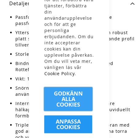
Detaljer
tjänster, förbättra
din
Passform: Comfort Fit - en något bredare
användarupplevelse
passform som passar många fötter.
och för att ge
personliga
Yttersula: TURNAMIC® Performance - en robust
erbjudanden. Om du
platt sula med non-slip och självrengörande profil
inte accepterar
tillverkad i TPU.
cookies kan din
Storlekar: 36-48
upplevelse påverkas.
Om du vill veta mer,
Bindning: TURNAMIC® - kompatibelt med
vänligen läs vår
Rottefella NNN och Prolink
Cookie Policy
.
Vikt: 1180 g i storlek 43
Snörning: Fischer Speed Lock - ett
GODKÄNN
användarvänligt snabbsnörningssystem
ALLA
Internal Molded Heel Cap: Integrerad inre
COOKIES
hälkappa som både är lätt i vikt och induviduellt
formbar.
ANPASSA
Triple F Membrane: Ett vattentätt membran med
COOKIES
god andningsförmåga som håller fötterna torra
och varma.