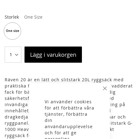
Storlek
One Size
One size
Lägg i varukorgen
Räven 20 är en lätt och slitstark 20L ryggsäck med
praktiska fack och fickor. Huvudfack med ett vadderat
fack för bärbar dator upp till 15”, och invändig
Stäng
säkerhetsficka med dragkedja. Frontficka med
Vi använder cookies
invändiga nätfickor för att lättare hålla ordning på
för att förbättra våra
innehållet, en fleecefodrad ficka upptill med
tjänster, förbättra
dragkedja och bekvämt vadderade axelremmar och
din
ryggpanel. Robust handtag i läder. Gjord i slitstark G-
användarupplevelse
1000 HeavyDuty Eco gör det här till en perfekt
och för att ge
ryggsäck för pendling och vardagligt uteliv.
personliga