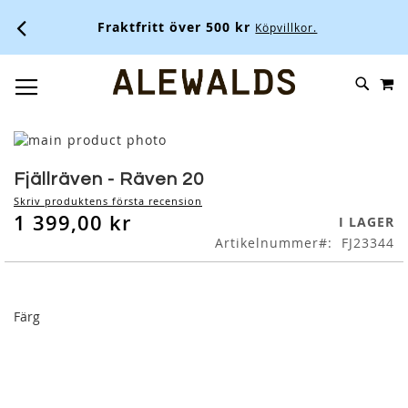
Fraktfritt över 500 kr
Köpvillkor.
M
SKIP
SÖK
TOGGLE NAV
TO
CONTENT
Skip
to
Skip
the
to
Fjällräven - Räven 20
end
the
Skriv produktens första recension
of
beginning
1 399,00 kr
I LAGER
the
of
Artikelnummer
FJ23344
images
the
gallery
images
gallery
Färg