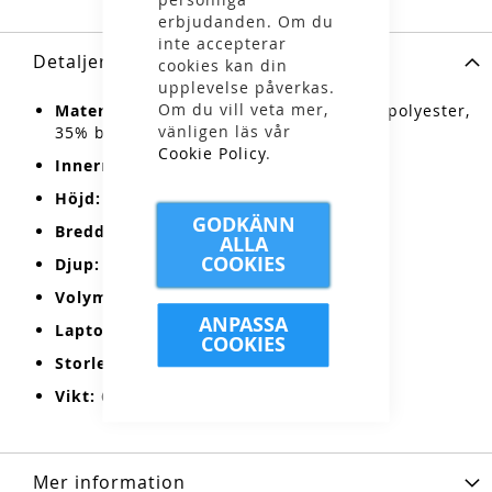
erbjudanden. Om du
inte accepterar
Detaljer
cookies kan din
upplevelse påverkas.
Om du vill veta mer,
Material
:
G-1000® HeavyDuty Eco: 65% polyester,
vänligen läs vår
35% bomull
Cookie Policy
.
Innermaterial
:
100% polyamid
Höjd
:
42cm
GODKÄNN
Bredd:
28cm
ALLA
COOKIES
Djup:
15,5cm
Volym:
20L
ANPASSA
Laptopfack:
Ja
COOKIES
Storlek på laptop:
15"
Vikt:
650g
Mer information