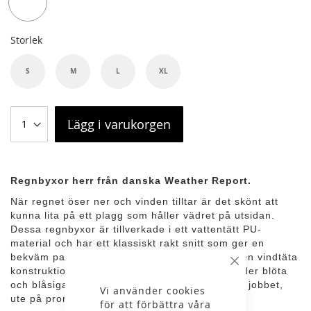
Storlek
S
M
L
XL
Lägg i varukorgen
Regnbyxor herr från danska Weather Report.
När regnet öser ner och vinden tilltar är det skönt att
kunna lita på ett plagg som håller vädret på utsidan.
Dessa regnbyxor är tillverkade i ett vattentätt PU-
material och har ett klassiskt rakt snitt som ger en
bekväm passform för varierande aktiviteter. Den vindtäta
Stäng
konstruktionen bidrar till ett effektivt skydd under blöta
och blåsiga dagar, oavsett om du är på väg till jobbet,
Vi använder cookies
ute på promenad eller vistas i naturen.
för att förbättra våra