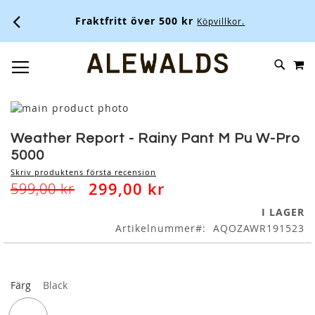
Fraktfritt över 500 kr
Köpvillkor.
M
SKIP
SÖK
TOGGLE NAV
TO
CONTENT
Skip
to
Skip
the
to
Weather Report - Rainy Pant M Pu W-Pro
end
the
5000
of
beginning
Skriv produktens första recension
the
of
299,00 kr
599,00 kr
images
the
gallery
images
I LAGER
gallery
Artikelnummer
AQOZAWR191523
Färg
Black