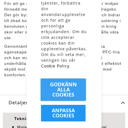
tjänster, förbättra
För att ge en flexibel och personlig passform är midjan
din
försedd med resår och elastisk snörning med dragsko.
användarupplevelse
Det gör byxorna enkla att justera efter behov och bidrar
och för att ge
till ökad komfort under användning. Kardborrejustering i
personliga
bensluten gör det möjligt att anpassa öppningen kring
erbjudanden. Om du
skor eller stövlar och hjälper samtidigt till att hålla väta
inte accepterar
ute.
cookies kan din
Genomtänkta detaljer kombineras med praktiska
upplevelse påverkas.
egenskaper i en funktionell design. Byxorna är PFC-fria
Om du vill veta mer,
och kan maskintvättas, vilket gör dem enkla att
vänligen läs vår
underhålla. Ett pålitligt val för dig som söker ett effektivt
Cookie Policy
.
skydd mot regn och vind utan att kompromissa med
komforten.
GODKÄNN
ALLA
COOKIES
Detaljer
ANPASSA
COOKIES
Tekniska specifikationer
Material: 100 % polyester med PU-material