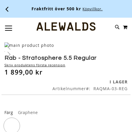
Fraktfritt över 500 kr
Köpvillkor.
M
SKIP
SÖK
TOGGLE NAV
TO
CONTENT
Skip
to
Skip
the
to
Rab - Stratosphere 5.5 Regular
end
the
Skriv produktens första recension
of
beginning
1 899,00 kr
the
of
images
the
I LAGER
gallery
images
Artikelnummer
RAQMA-03-REG
gallery
Färg
Graphene