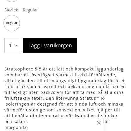
Storlek
Regular
Regular
Lägg i varukorgen
Stratosphere 5.5 är ett lätt och kompakt liggunderlag
som har ett överlägset värme-till-vikt-förhållande,
vilket gör den till ett mångsidigt liggunderlag för året
runt bruk som är varmt och bekvämt men ändå har en
tillräckligt liten packvolym för att ta med på alla dina
friluftsaktiviteter. Den återvunna Stratus™ R-
isoleringen är designad för att binda luft och minska
värmeförlusten genom konvektion, vilket hjälper till
att behålla din temperatur när kvicksilvret sjunker
och säkerställer att du laddar upp dig redo för
Stäng
morgondagens utmaningar.