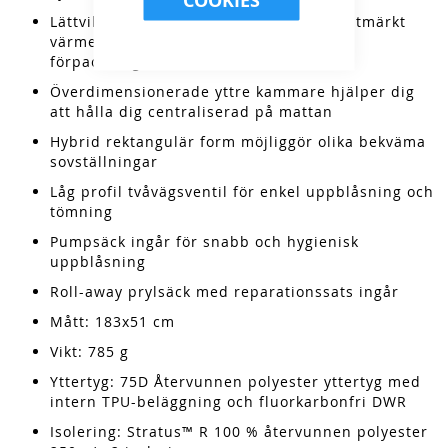
COOKIES
Lättviktskonstruktion och isolering för utmärkt
värme-till-vikt-förhållande och minimal
förpackningsstorlek.
Överdimensionerade yttre kammare hjälper dig
att hålla dig centraliserad på mattan
Hybrid rektangulär form möjliggör olika bekväma
sovställningar
Låg profil tvåvägsventil för enkel uppblåsning och
tömning
Pumpsäck ingår för snabb och hygienisk
uppblåsning
Roll-away prylsäck med reparationssats ingår
Mått: 183x51 cm
Vikt: 785 g
Yttertyg
: 75D Återvunnen polyester yttertyg med
intern TPU-beläggning och fluorkarbonfri DWR
Isolering
: Stratus™ R 100 % återvunnen polyester