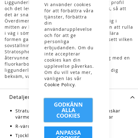
Liggunderlaget har en tvåvägsventil med låg profil
Vi använder cookies
och det levereras med en praktisk pumpsäck, så att
för att förbättra våra
det är snabb och enkel att blåsa upp.
tjänster, förbättra
Överdimensionerade yttre kammare håller dig i
din
mitten av liggunderlaget och hindrar dig från att rulla
användarupplevelse
i väg i sömnen, medan den rymliga rektangulära
och för att ge
formen garanterar en bekväm nattsömn oavsett vilken
personliga
sovställning du föredrar.
erbjudanden. Om du
Stratosphere 5.5 är konstruerat med 100 %
inte accepterar
återvunnen isolering och återvunnet yttertyg med en
cookies kan din
fluorkarbonfri DWR. Ett robust och pålitligt
upplevelse påverkas.
liggunderlag som du kan lita på för att hålla dig
Om du vill veta mer,
bekväm, varm och utvilad.
vänligen läs vår
Cookie Policy
.
Detaljer
GODKÄNN
ALLA
Stratus™ R-isolering binder luft och minskar
COOKIES
värmeförlusten från konvektiva strömmar
R-värde: 5,5
ANPASSA
Tjocklek: 8 cm