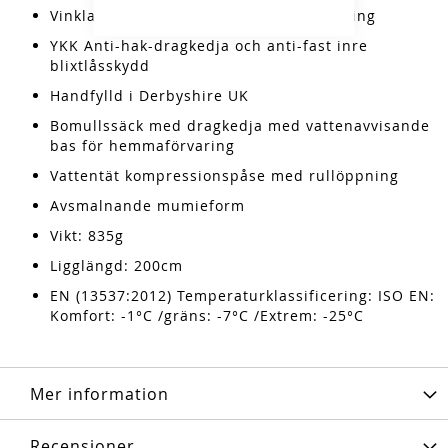
Vinklad fotbox för avslappnad sovställning
YKK Anti-hak-dragkedja och anti-fast inre
blixtlåsskydd
Handfylld i Derbyshire UK
Bomullssäck med dragkedja med vattenavvisande
bas för hemmaförvaring
Vattentät kompressionspåse med rullöppning
Avsmalnande mumieform
Vikt: 835g
Ligglängd: 200cm
EN (13537:2012) Temperaturklassificering: ISO EN:
Komfort: -1°C /gräns: -7°C /Extrem: -25°C
Mer information
Recensioner