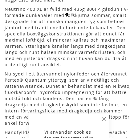
Neutrino 400 XL är fylld med 435g 800FP, gåsdun i v-
formade dunkanaler med förskjutna sömmar, smart
designade för att minska mängden tyg som behövs
jämfört med traditionella horisontella kanaler. Den
speciella boxväggskonstruktionen gör att dunet får
maximal lofthöjd, eliminerar kallras och maximerar
värmen. Ytterligare kanaler längs med dragkedjans
längd och runt halsen minskar värmeförlusten, och
med en justerbar dragsko runt huvan kan du dra åt
ordentligt runt ansiktet.
Nu sydd i ett återvunnet nylonfoder och återvunnet
Pertex® Quantum yttertyg, som är vindtåligt och
vattenavvisande. Dunet är behandlat med en Nikwax,
fluorkarbonfri hydrofob impregnering för att bättre
motstå fukt och kondens. Den har en ¾-lång
dragkedja med dragkedjeskydd som inte fastnar, en
intern förvaringsficka med dragkedja och kommer
med en vattentät kompressionssäck med rulltopp för
Stäng
enkel förvaring.
Vi använder cookies
Handfyllda i Storbritannien, alla RABs dunsovsäckar