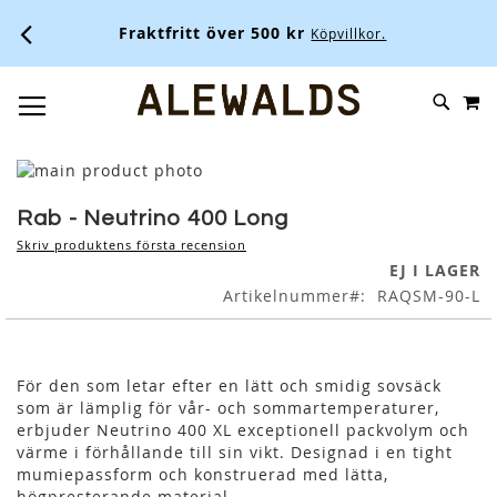
Fraktfritt över 500 kr
Köpvillkor.
M
SKIP
SÖK
TOGGLE NAV
TO
CONTENT
Skip
to
Skip
the
to
Rab - Neutrino 400 Long
end
the
Skriv produktens första recension
of
beginning
EJ I LAGER
the
of
Artikelnummer
RAQSM-90-L
images
the
gallery
images
gallery
För den som letar efter en lätt och smidig sovsäck
som är lämplig för vår- och sommartemperaturer,
erbjuder Neutrino 400 XL exceptionell packvolym och
värme i förhållande till sin vikt. Designad i en tight
mumiepassform och konstruerad med lätta,
högpresterande material.