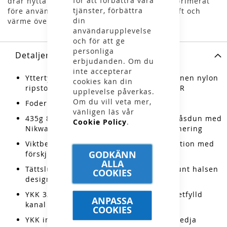
för att förbättra våra
drar nytta av att aldrig ha fått sitt dun komprimerat
tjänster, förbättra
före användning, vilket bibehåller dunets loft och
din
värme över tid bättre.
användarupplevelse
och för att ge
personliga
Detaljer
erbjudanden. Om du
inte accepterar
Yttertyg: 20D Pertex® Quantum återvunnen nylon
cookies kan din
ripstop (38g/m
2
) med fluorkarbonfri DWR
upplevelse påverkas.
Om du vill veta mer,
Foder: 20D återvunnen nylon (38g/m
2
)
vänligen läs vår
435g 800FP RDS-certifierat europeiskt gåsdun med
Cookie Policy
.
Nikwax fluorkarbonfri hydrofob impregnering
Viktbesparande v-formad kanalkonstruktion med
GODKÄNN
förskjutna sömmar
ALLA
Tättslutande justerbar dunfylld kanal runt halsen
COOKIES
designad för minskad värmeförlust
YKK 3/4-lång huvuddragkedja med syntetfylld
ANPASSA
kanal för att minska kallras
COOKIES
YKK invändig förvaringsficka med dragkedja