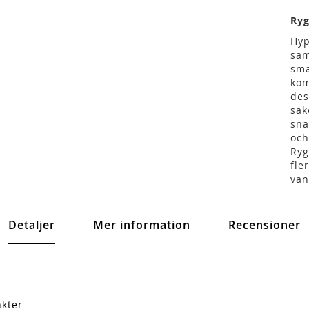
Ryg
Hyp
sam
sma
kom
des
sak
sna
och
Ryg
fle
van
Detaljer
Mer information
Recensioner
nkter