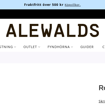
Fraktfritt över 500 kr
Köpvillkor.
STNING
OUTLET
FYNDHÖRNA
GUIDER
C
R
Skr