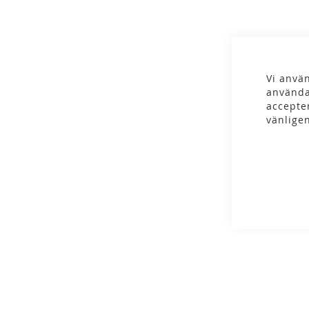
gallery
Vi använ
använda
accepte
vänlige