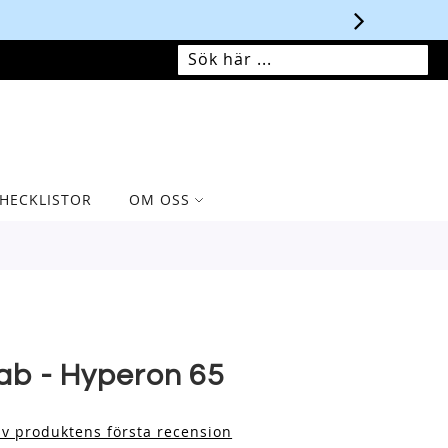
MIN VARUKORG
SÖK
SÖK
HECKLISTOR
OM OSS
ab - Hyperon 65
iv produktens första recension