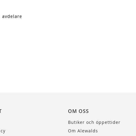
n avdelare
T
OM OSS
Butiker och öppettider
icy
Om Alewalds