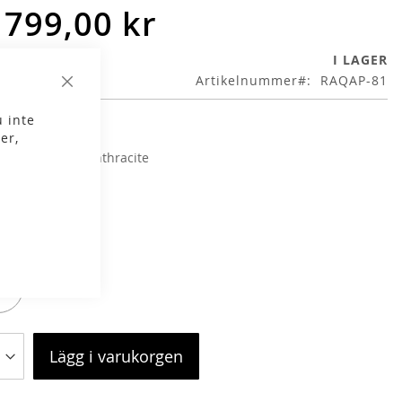
 799,00 kr
I LAGER
Artikelnummer
RAQAP-81
Stäng
 inte
er,
g
Orion Blue/Anthracite
lek
L/XL
XL
Lägg i varukorgen