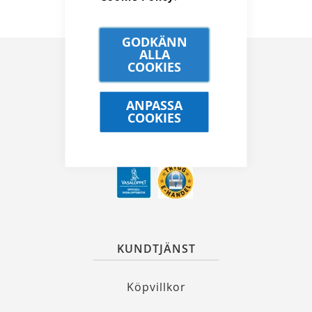
GODKÄNN
ALLA
COOKIES
ANPASSA
COOKIES
Kungsgatan 32, 111 35 Stockholm
08 21 90 00
info@alewalds.se
KUNDTJÄNST
Köpvillkor