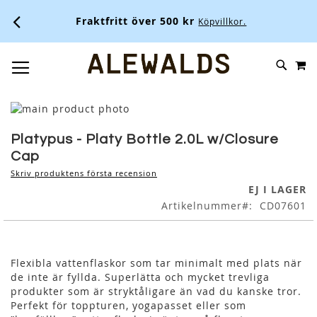
Fraktfritt över 500 kr
Köpvillkor.
M
SKIP
SÖK
TOGGLE NAV
TO
CONTENT
Skip
to
Skip
the
to
Platypus - Platy Bottle 2.0L w/Closure
end
the
Cap
of
beginning
Skriv produktens första recension
the
of
EJ I LAGER
images
the
Artikelnummer
CD07601
gallery
images
gallery
Flexibla vattenflaskor som tar minimalt med plats när
de inte är fyllda. Superlätta och mycket trevliga
produkter som är stryktåligare än vad du kanske tror.
Perfekt för toppturen, yogapasset eller som