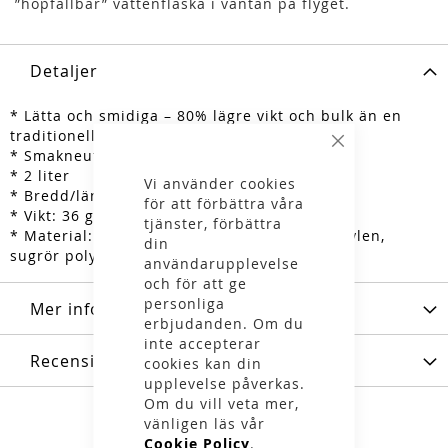
”hopfällbar” vattenflaska i väntan på flyget.
Detaljer
* Lätta och smidiga – 80% lägre vikt och bulk än en
traditionell hård flaska
Stäng
* Smakneutral och BPA-fri
* 2 liter
Vi använder cookies
* Bredd/längd: 15*35 cm
för att förbättra våra
* Vikt: 36 gram
tjänster, förbättra
* Material: nylon/polyetylen, kork i polypropylen,
din
sugrör polyeten
användarupplevelse
och för att ge
personliga
Mer information
erbjudanden. Om du
inte accepterar
Recensioner
cookies kan din
upplevelse påverkas.
Om du vill veta mer,
vänligen läs vår
Cookie Policy
.