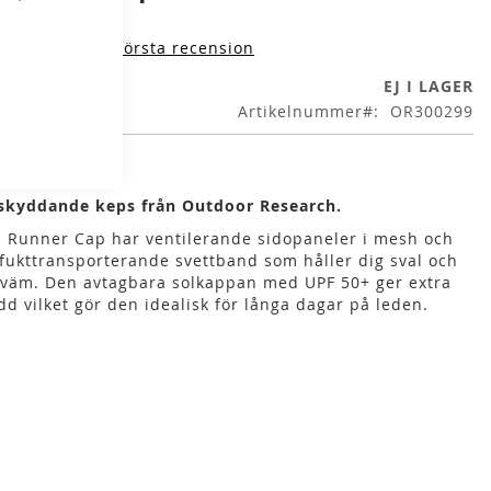
iv produktens första recension
EJ I LAGER
Artikelnummer
OR300299
skyddande keps från Outdoor Research.
 Runner Cap har ventilerande sidopaneler i mesh och
 fukttransporterande svettband som håller dig sval och
väm. Den avtagbara solkappan med UPF 50+ ger extra
dd vilket gör den idealisk för långa dagar på leden.