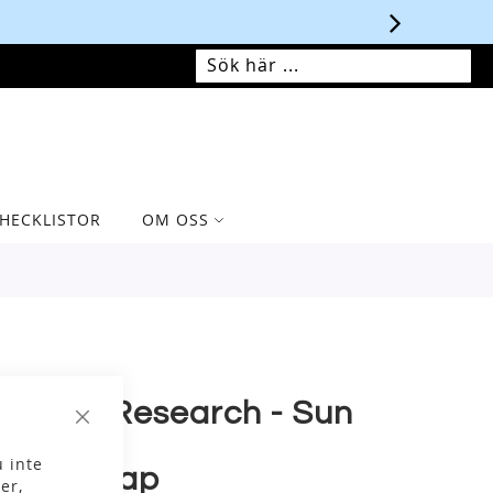
MIN VARUKORG
SÖK
SÖK
HECKLISTOR
OM OSS
utdoor Research - Sun
Stäng
 inte
unner Cap
er,