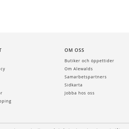
T
OM OSS
Butiker och öppettider
icy
Om Alewalds
Samarbetspartners
Sidkarta
or
Jobba hos oss
pping