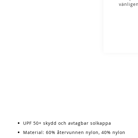
gallery
vänlige
UPF 50+ skydd och avtagbar solkappa
Material: 60% återvunnen nylon, 40% nylon