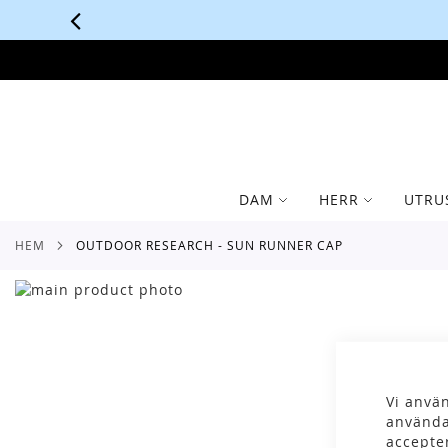
SKIP
TO
CONTENT
DAM
HERR
UTRU
HEM
OUTDOOR RESEARCH - SUN RUNNER CAP
Skip
to
Skip
the
to
end
the
of
beginning
the
of
Vi använ
images
the
använda
gallery
images
accepte