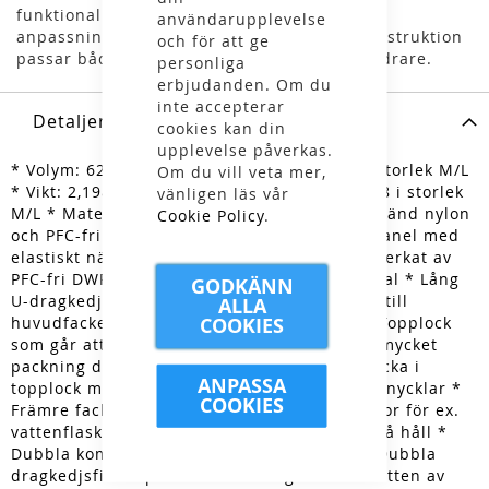
funktionalitet och komfort och som med sin
användarupplevelse
anpassningsbara passform och hållbara konstruktion
och för att ge
passar både nybörjare och mer erfarna vandrare.
personliga
erbjudanden. Om du
inte accepterar
Detaljer
cookies kan din
upplevelse påverkas.
* Volym: 62L i storlek XS/S respektive 65 L i storlek M/L
Om du vill veta mer,
* Vikt: 2,198 kg i storlek XS/S respektive 2,218 i storlek
vänligen läs vår
M/L * Material: Högkvalitativ bluesign®-godkänd nylon
Cookie Policy
.
och PFC-fri DWR * Ultralätt AirSpeed™ ryggpanel med
elastiskt nät * Inkluderat löst regnskydd tillverkat av
PFC-fri DWR och bluesign®-godkända material * Lång
GODKÄNN
U-dragkedja runt frampanel för lätt åtkomst till
ALLA
COOKIES
huvudfacket * Fästen för vandringsstavar * Topplock
som går att justera i höjd, beroende på hur mycket
packning du har i huvudfacket * Dragkedjsficka i
ANPASSA
topplock med invändig säkerhetsklämma för nycklar *
COOKIES
Främre fack som är förstärkt * Stora sidofickor för ex.
vattenflaskor i meshnät med öppning från två håll *
Dubbla kompressionsremmar i två nivåer * Dubbla
dragkedjsfickor på höftbältet * Eget fack i botten av