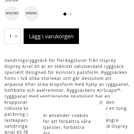
WXS/WS
WM/WL
Lägg i varukorgen
Vandringsryggsäck för flerdagsturer från Osprey
Osprey Ariel 65 är en tekniskt välutveckald ryggsäck
speciellt designad för kvinnors passform. Ryggsäcken
finns i två olika storlekar och går dessutom att
anpassa efter olika kropsform med hjälp av ryggpanel,
höftbälte och axelremmar. Ryggsäckens AirScape™-
ryggpanel med ventilerande skumplast har en
kroppsnära passform som tillsammans med den
Stäng
robusta konstruktionen gör att du orkar bära en tung
packning under längre turer. Ariel 65 har en
Vi använder cookies
lastkapacietet upp till 27 kg och passar för längre
för att förbättra våra
vandringar, både stugturer och tältturer. Med Osprey
tjänster, förbättra
Ariel 65 får du en ryggsäck som kombinerar
din