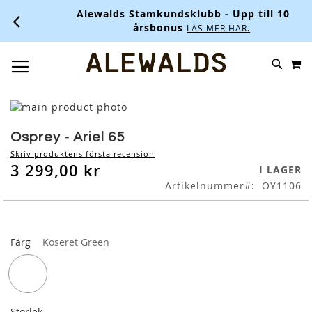
Alewalds Stamkundsklubb - Upp till 10% i
årsbonus
LÄS MER HÄR.
M
SKIP
SÖK
TOGGLE NAV
TO
CONTENT
Skip
to
Skip
the
to
Osprey - Ariel 65
end
the
Skriv produktens första recension
of
beginning
3 299,00 kr
I LAGER
the
of
Artikelnummer
OY1106
images
the
gallery
images
gallery
Färg
Koseret Green
Storlek