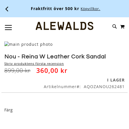
Fraktfritt över 500 kr
Köpvillkor.
M
SKIP
SÖK
TOGGLE NAV
TO
CONTENT
Skip
to
Skip
the
to
Nou - Reina W Leather Cork Sandal
end
the
Skriv produktens första recension
of
beginning
360,00 kr
899,00 kr
the
of
images
the
I LAGER
gallery
images
Artikelnummer
AQOZANOU262481
gallery
Färg