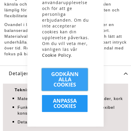
användarupplevelse
känsla och en naturlig rörelse, vilket gör sandalen
och för att ge
lämplig för längre dagar i rörelse. Den låga vikten och
personliga
flexibiliteten förstärker den bekväma helheten.
erbjudanden. Om du
Ovandel i läder tillsammans med en korkbas ger en
inte accepterar
balanserad kombination av slitstyrka och komfort.
cookies kan din
Materialvalen gör sandalen både funktionell och lätt att
upplevelse påverkas.
underhålla, samtidigt som de bidrar till ett hållbart intryck
Om du vill veta mer,
över tid. Resultatet är en mångsidig sommarsandal med
vänligen läs vår
fokus på både användning och känsla.
Cookie Policy
.
Detaljer
GODKÄNN
ALLA
COOKIES
Tekniska specifikationer
Material: EVA (ethylene vinyl acetate), läder, kork
ANPASSA
COOKIES
Funktioner: ergonomisk sula, lätt vikt, flexibel
konstruktion
Detaljer: ovandel i läder, korksula