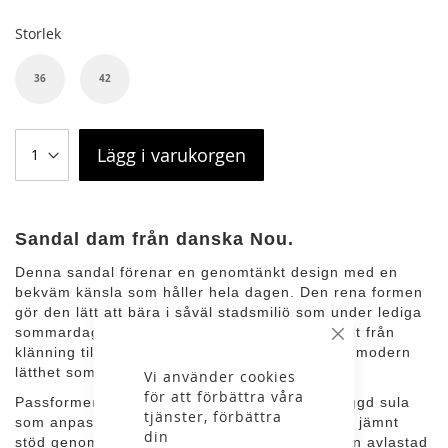
Storlek
36
42
Lägg i varukorgen
Sandal dam från danska Nou.
Denna sandal förenar en genomtänkt design med en
bekväm känsla som håller hela dagen. Den rena formen
gör den lätt att bära i såväl stadsmiljö som under lediga
sommardagar, där den smidigt kompletterar allt från
Stäng
klänning till shorts. Uttrycket är tidlöst med en modern
lätthet som fungerar i många sammanhang.
Vi använder cookies
för att förbättra våra
Passformen präglas av en ergonomiskt uppbyggd sula
tjänster, förbättra
som anpassar sig efter fotens form och ger ett jämnt
din
stöd genom steget. Konstruktionen bidrar till en avlastad