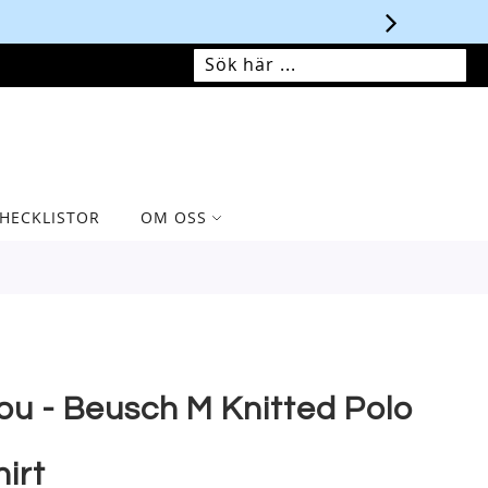
MIN VARUKORG
SÖK
SÖK
HECKLISTOR
OM OSS
ou - Beusch M Knitted Polo
hirt