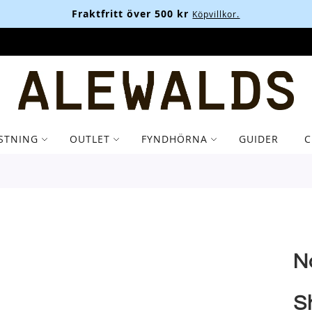
Fraktfritt över 500 kr
Köpvillkor.
STNING
OUTLET
FYNDHÖRNA
GUIDER
C
N
S