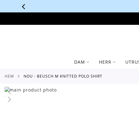
SKIP
TO
CONTENT
DAM
HERR
UTRU
HEM
NOU - BEUSCH M KNITTED POLO SHIRT
Skip
to
Skip
the
to
end
the
of
beginning
the
of
images
the
gallery
images