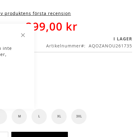
iv produktens första recension
399,00 kr
9,00 kr
I LAGER
Stäng
Artikelnummer
AQOZANOU261735
 inte
er,
g
lek
S
M
L
XL
3XL