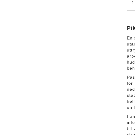
Pi
En 
uta
utt
arb
hud
beh
Pas
för
ned
sta
hel
en 
I a
inf
til
str