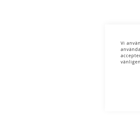
gallery
Vi använ
använda
accepte
vänlige