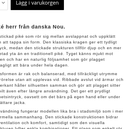
Lägg i varukorgen
ké herr från danska Nou.
stickad piké som rör sig mellan avslappnat och uppklätt
n att tappa sin form. Den klassiska kragen ger ett tydligt
ryck, medan den stickade strukturen tillför djup och en mer
etad yta än en traditionell piké. Tyget känns mjukt mot
en och har en naturlig följsamhet som gör plagget
agligt att bära under hela dagen.
sformen är rak och balanserad, med tillräckligt utrymme
 rörelse utan att upplevas vid. Ribbade avslut vid ärmar och
erkant håller silhuetten samman och gör att plagget sitter
bilt även efter längre användning. Det ger ett prydligt
hetsintryck, oavsett om det bärs på egen hand eller under
lättare jacka.
nvändning fungerar modellen lika bra i stadsmiljö som i mer
ormella sammanhang. Den stickade konstruktionen bidrar
l ventilation och komfort, samtidigt som den visuella
ukturen lyfter enkla kombinationer. Ett plagg som enkelt rör