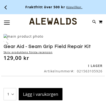
Fraktfritt över 500 kr
Köpvillkor.
M
SKIP
SÖK
TOGGLE NAV
TO
CONTENT
Skip
to
Skip
the
to
Gear Aid - Seam Grip Field Repair Kit
end
the
Skriv produktens första recension
of
beginning
129,00 kr
the
of
images
the
I LAGER
gallery
images
Artikelnummer
021563105926
gallery
Lägg i varukorgen