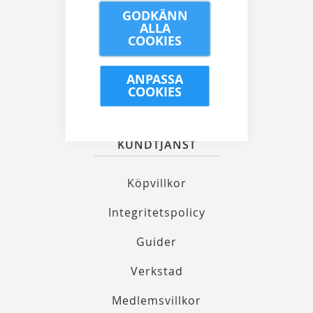
Kungsgatan 32, 111 35 Stockholm
GODKÄNN
ALLA
08 21 90 00
COOKIES
info@alewalds.se
ANPASSA
COOKIES
KUNDTJÄNST
Köpvillkor
Integritetspolicy
Guider
Verkstad
Medlemsvillkor