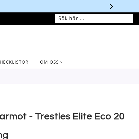
MIN VARUKORG
SÖK
SÖK
HECKLISTOR
OM OSS
armot - Trestles Elite Eco 20
ng