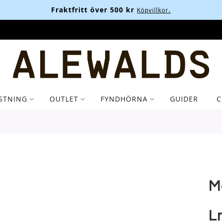
Fraktfritt över 500 kr
Köpvillkor.
STNING
OUTLET
FYNDHÖRNA
GUIDER
C
M
L