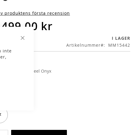
iv produktens första recension
 499,00 kr
I LAGER
Stäng
Artikelnummer
MM15442
 inte
er,
g
Arctic Navy/Steel Onyx
lek
LZ
Z