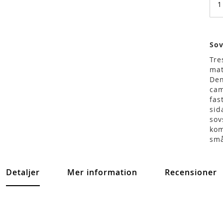
Sov
Tre
mat
Den
cam
fas
sid
sov
kom
små
Detaljer
Mer information
Recensioner