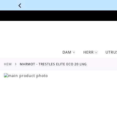
SKIP
TO
CONTENT
DAM
HERR
UTRU
HEM
MARMOT - TRESTLES ELITE ECO 20 LNG
Skip
to
Skip
the
to
end
the
of
beginning
the
of
images
the
gallery
images