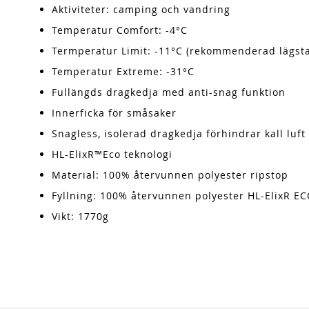
Aktiviteter: camping och vandring
Temperatur Comfort: -4°C
Termperatur Limit: -11°C (rekommenderad lägst
Temperatur Extreme: -31°C
Fullängds dragkedja med anti-snag funktion
Innerficka för småsaker
Snagless, isolerad dragkedja förhindrar kall luft
HL-ElixR™Eco teknologi
Material: 100% återvunnen polyester ripstop
Fyllning: 100% återvunnen polyester HL-ElixR E
Vikt: 1770g