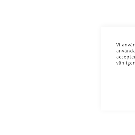
gallery
Vi använ
använda
accepte
vänlige