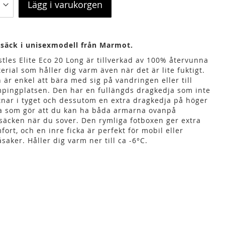
Lägg i varukorgen
säck i unisexmodell från Marmot.
stles Elite Eco 20 Long är tillverkad av 100% återvunna
erial som håller dig varm även när det är lite fuktigt.
 är enkel att bära med sig på vandringen eller till
pingplatsen. Den har en fullängds dragkedja som inte
tnar i tyget och dessutom en extra dragkedja på höger
a som gör att du kan ha båda armarna ovanpå
säcken när du sover. Den rymliga fotboxen ger extra
fort, och en inre ficka är perfekt för mobil eller
saker. Håller dig varm ner till ca -6°C.