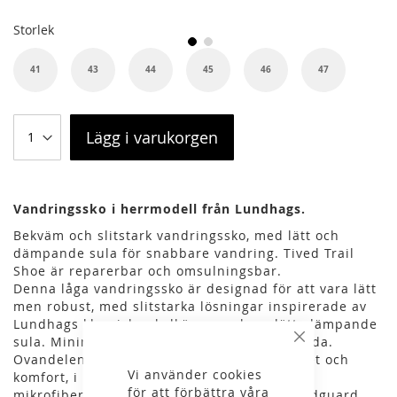
Storlek
41
43
44
45
46
47
Lägg i varukorgen
Vandringssko i herrmodell från Lundhags.
Bekväm och slitstark vandringssko, med lätt och
dämpande sula för snabbare vandring. Tived Trail
Shoe är reparerbar och omsulningsbar.
Denna låga vandringssko är designad för att vara lätt
men robust, med slitstarka lösningar inspirerade av
Lundhags klassiska skalkängor och en lätt, dämpande
sula. Minimalistisk design, maximal prestanda.
Stäng
Ovandelen är byggd med fokus på hållbarhet och
Vi använder cookies
komfort, i högkvalitativ mocka och slitstark
för att förbättra våra
mikrofiberfoder. En robust Liba Smart®-mudguard