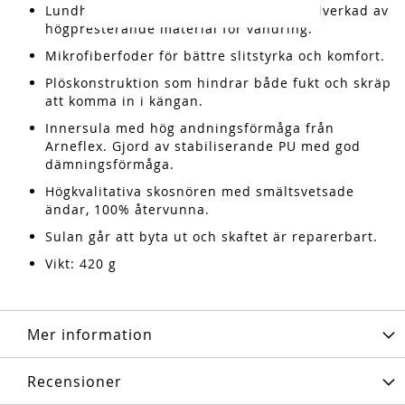
Lundhags Trail ytter- och mellansula tillverkad av
högpresterande material för vandring.
Mikrofiberfoder för bättre slitstyrka och komfort.
Plöskonstruktion som hindrar både fukt och skräp
att komma in i kängan.
Innersula med hög andningsförmåga från
Arneflex. Gjord av stabiliserande PU med god
dämningsförmåga.
Högkvalitativa skosnören med smältsvetsade
ändar, 100% återvunna.
Sulan går att byta ut och skaftet är reparerbart.
Vikt: 420 g
Mer information
Recensioner