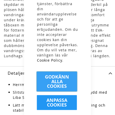
tjänster, förbättra
skyddar mot stenar och vatten, medan en läderkil på
din
plösen håller smuts och fukt ute. Komfort för långa
användarupplevelse
vandringar - stabiliserande mellansula ger komfort
och för att ge
under krävande och längre turer. Den rymliga
personliga
tåboxen med rakare form för stortån skapar utrymme
erbjudanden. Om du
för fötterna. Högpresterande mellansula i lätt EVA-
inte accepterar
material med en jämn fjädrande och dämpande effekt
cookies kan din
som håller länge. Yttersulan försedd med designat
upplevelse påverkas.
dubbmönster för att greppa varierad terräng. Denna
Om du vill veta mer,
vandringssko kan både sulas om och repareras av
vänligen läs vår
Lundhags skomakare – en känga som håller i längden.
Cookie Policy
.
Detaljer
GODKÄNN
ALLA
Herrmodell
COOKIES
Slitstark skyddande mudguard och tåskydd med
Liba Smart®.
ANPASSA
COOKIES
Lätt mellansula med balanserad dämpning och
stabiliserande effekt.