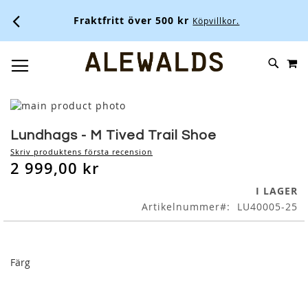
Fraktfritt över 500 kr
Köpvillkor.
M
SKIP
SÖK
TOGGLE NAV
TO
CONTENT
Skip
to
Skip
the
to
Lundhags - M Tived Trail Shoe
end
the
Skriv produktens första recension
of
beginning
2 999,00 kr
the
of
images
the
I LAGER
gallery
images
Artikelnummer
LU40005-25
gallery
Färg