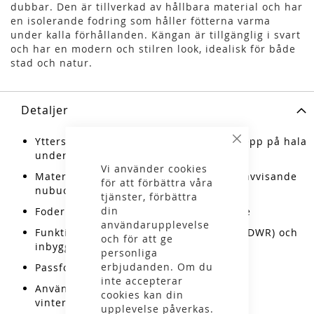
dubbar. Den är tillverkad av hållbara material och har
en isolerande fodring som håller fötterna varma
under kalla förhållanden. Kängan är tillgänglig i svart
och har en modern och stilren look, idealisk för både
stad och natur.
Detaljer
Yttersula: Michelin Wic, ger utmärkt grepp på hala
Stäng
underlag
Vi använder cookies
Material: Ovandel i hållbart och vattenavvisande
för att förbättra våra
nubuckläder
tjänster, förbättra
din
Foder: Isolerande fleece för extra värme
användarupplevelse
Funktion: Vattenavvisande behandling (DWR) och
och för att ge
inbyggd isolering
personliga
erbjudanden. Om du
Passform: Bred läst för bättre komfort
inte accepterar
Användning: Idealisk för kalla och blöta
cookies kan din
vinterförhållanden
upplevelse påverkas.