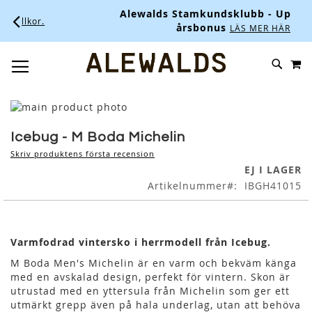
Alewalds Stamkundsklubb - Upp till 10% i
.
årsbonus
LÄS MER HÄR.
M
SKIP
SÖK
TOGGLE NAV
TO
CONTENT
Skip
to
Skip
the
to
Icebug - M Boda Michelin
end
the
Skriv produktens första recension
of
beginning
EJ I LAGER
the
of
Artikelnummer
IBGH41015
images
the
gallery
images
gallery
Varmfodrad vintersko i herrmodell från Icebug.
M Boda Men's Michelin är en varm och bekväm känga
med en avskalad design, perfekt för vintern. Skon är
utrustad med en yttersula från Michelin som ger ett
utmärkt grepp även på hala underlag, utan att behöva