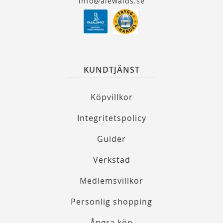
info@alewalds.se
KUNDTJÄNST
Köpvillkor
Integritetspolicy
Guider
Verkstad
Medlemsvillkor
Personlig shopping
Ångra köp