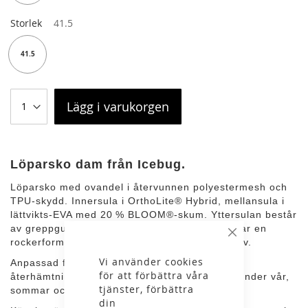
Storlek
41.5
41.5
Lägg i varukorgen
Löparsko dam från Icebug.
Löparsko med ovandel i återvunnen polyestermesh och
TPU-skydd. Innersula i OrthoLite® Hybrid, mellansula i
lättvikts-EVA med 20 % BLOOM®-skum. Yttersulan består
av greppgummi med odubbat mönster. Skon har en
Stäng
rockerformad mellansula för avlastning och driv.
Vi använder cookies
Anpassad för långpass, transportlöpning och
för att förbättra våra
återhämtningsrundor på varierande underlag under vår,
tjänster, förbättra
sommar och höst.
din