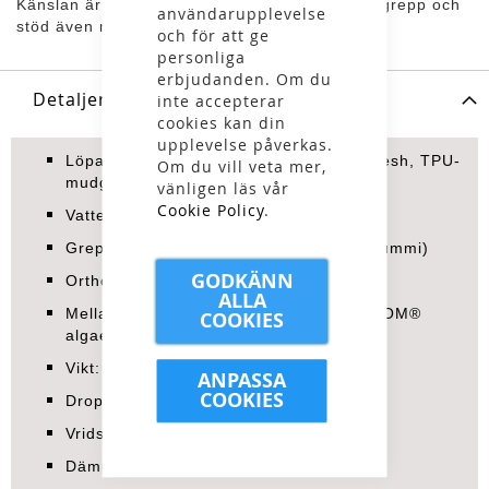
Känslan är lätt, stabil och rullande – med bra grepp och
användarupplevelse
stöd även när rundan blir lång.
och för att ge
personliga
erbjudanden. Om du
Detaljer
inte accepterar
cookies kan din
upplevelse påverkas.
Löparsko, 100% återvunnen polyestermesh, TPU-
Om du vill veta mer,
mudguard
vänligen läs vår
Cookie Policy
.
Vattenavstötande
Greppgummi RB9X® (15% återvunnet gummi)
GODKÄNN
OrthoLite® Hybrid innersula, löstagbar
ALLA
Mellansula i lättvikts-EVA med 20% BLOOM®
COOKIES
algae foam
Vikt: 250 g (US 7,5)
ANPASSA
COOKIES
Drop: 6 mm
Vridstyvhet: Medium
Dämpning: Full