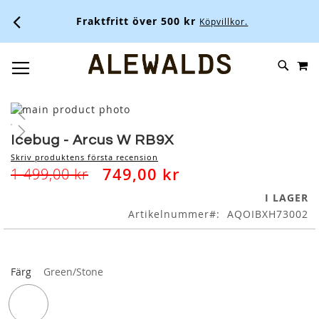
Fraktfritt över 500 kr
Köpvillkor.
M
SKIP
SÖK
TOGGLE NAV
TO
CONTENT
Skip
to
Skip
the
to
Icebug - Arcus W RB9X
end
the
Skriv produktens första recension
of
beginning
749,00 kr
1 499,00 kr
the
of
images
the
I LAGER
gallery
images
Artikelnummer
AQOIBXH73002
gallery
Färg
Green/Stone