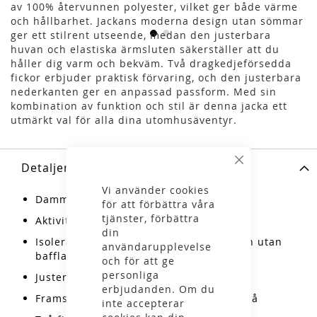
av 100% återvunnen polyester, vilket ger både värme
och hållbarhet. Jackans moderna design utan sömmar
ger ett stilrent utseende, medan den justerbara
huvan och elastiska ärmsluten säkerställer att du
håller dig varm och bekväm. Två dragkedjeförsedda
fickor erbjuder praktisk förvaring, och den justerbara
nederkanten ger en anpassad passform. Med sin
kombination av funktion och stil är denna jacka ett
utmärkt val för alla dina utomhusäventyr.
Detaljer
Stäng
Vi använder cookies
Dammodell
för att förbättra våra
tjänster, förbättra
Aktiviteter: vandring, vardag
din
Isolerad jacka med modern konstruktion utan
användarupplevelse
bafflar
och för att ge
personliga
Justerbar huva med elastisk kant
erbjudanden. Om du
Framsida med dragkedja och isolerad slå
inte accepterar