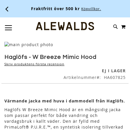
Fraktfritt över 500 kr
Köpvillkor.
M
SKIP
SÖK
TOGGLE NAV
TO
CONTENT
Skip
to
Skip
the
to
Haglöfs - W Breeze Mimic Hood
end
the
Skriv produktens första recension
of
beginning
EJ I LAGER
the
of
Artikelnummer
HA607825
images
the
gallery
images
gallery
Värmande jacka med huva i dammodell från Haglöfs.
Haglöfs W Breeze Mimic Hood är en mångsidig jacka
som passar perfekt för både vandring och
vardagsbruk i kallt väder. Den är fylld med
PrimaLoft® P.U.R.E.™, en syntetisk isolering tillverkad