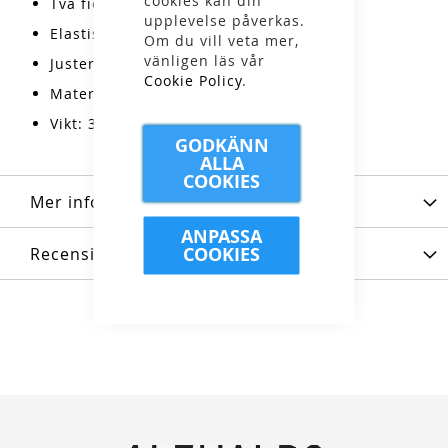
cookies kan din
Två fickor med dragkedja
upplevelse påverkas.
Elastiska ärmslut
Om du vill veta mer,
vänligen läs vår
Justerbar nederkant med dragsko
Cookie Policy
.
Material: 100% återvunnen polyester
Vikt: 365g
GODKÄNN
ALLA
COOKIES
Mer information
ANPASSA
COOKIES
Recensioner