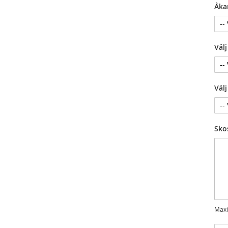
Åka
Väl
Väl
Sko
Maxi