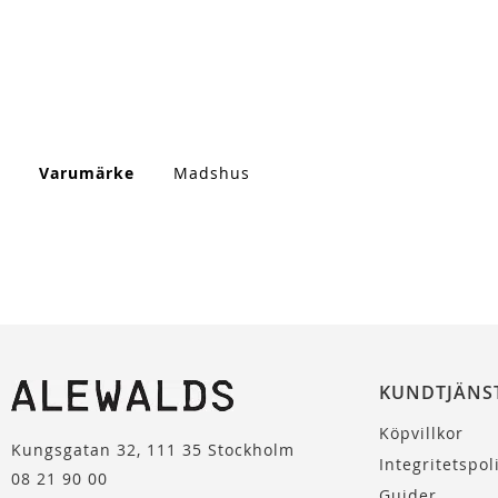
Mer
Varumärke
Madshus
information
KUNDTJÄNS
Köpvillkor
Kungsgatan 32, 111 35 Stockholm
Integritetspol
08 21 90 00
Guider