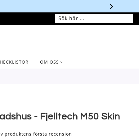
MIN VARUKORG
SÖK
SÖK
HECKLISTOR
OM OSS
adshus - Fjelltech M50 Skin
iv produktens första recension