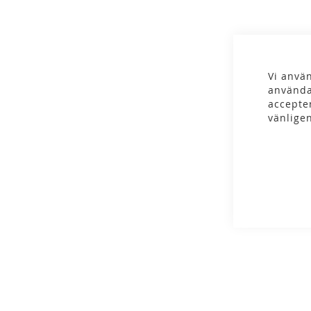
gallery
Vi använ
använda
accepte
vänlige