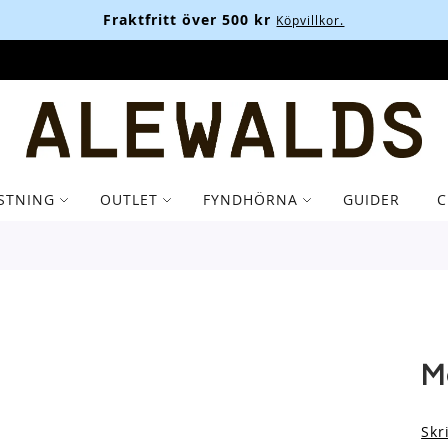
Fraktfritt över 500 kr
Köpvillkor.
STNING
OUTLET
FYNDHÖRNA
GUIDER
C
M
Skr