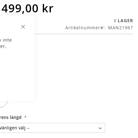
 499,00 kr
I LAGER
Artikelnummer
MAN21967
Stäng
 inte
er,
g
Red/Black
lek
192
92
rens längd