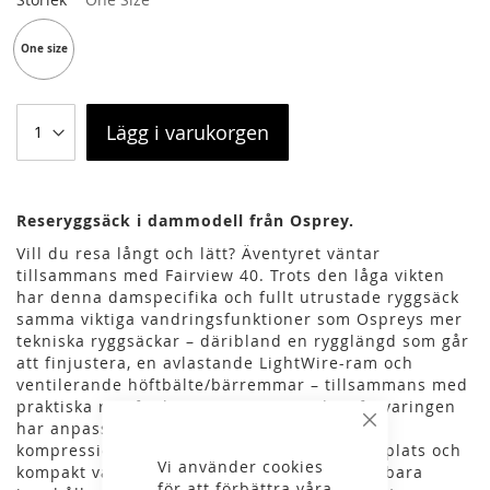
One size
Lägg i varukorgen
Reseryggsäck i dammodell från Osprey.
Vill du resa långt och lätt? Äventyret väntar
tillsammans med Fairview 40. Trots den låga vikten
har denna damspecifika och fullt utrustade ryggsäck
samma viktiga vandringsfunktioner som Ospreys mer
tekniska ryggsäckar – däribland en rygglängd som går
att finjustera, en avlastande LightWire-ram och
ventilerande höftbälte/bärremmar – tillsammans med
praktiska resefunktioner. Den invändiga förvaringen
har anpassats för resor, och slitstarka
Stäng
kompressionsremmar håller packningen på plats och
Vi använder cookies
kompakt vare sig väskan är fullpackad eller bara
för att förbättra våra