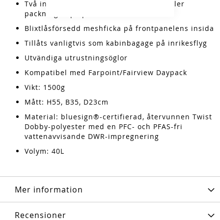
Två invändiga kompressionsremmar håller
packningen på plats
Blixtlåsförsedd meshficka på frontpanelens insida
Tillåts vanligtvis som kabinbagage på inrikesflyg
Utvändiga utrustningsöglor
Kompatibel med Farpoint/Fairview Daypack
Vikt: 1500g
Mått: H55, B35, D23cm
Material: bluesign®-certifierad, återvunnen Twist
Dobby-polyester med en PFC- och PFAS-fri
vattenavvisande DWR-impregnering
Volym: 40L
Mer information
Recensioner