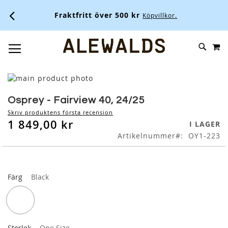
Fraktfritt över 500 kr
Köpvillkor.
M
SKIP
SÖK
TOGGLE NAV
TO
CONTENT
Skip
to
Skip
the
to
Osprey - Fairview 40, 24/25
end
the
Skriv produktens första recension
of
beginning
1 849,00 kr
I LAGER
the
of
Artikelnummer
OY1-223
images
the
gallery
images
gallery
Färg
Black
Storlek
One Size