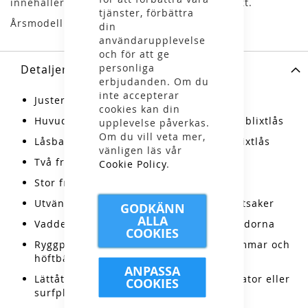
innehåller det allra viktigaste inför en utflykt.
tjänster, förbättra
Årsmodell 2024/2025
din
användarupplevelse
och för att ge
personliga
Detaljer
erbjudanden. Om du
inte accepterar
Justerbar rygglängd
cookies kan din
Huvudfack med bred panelöppning och blixtlås
upplevelse påverkas.
Om du vill veta mer,
Låsbara dragtappar på huvudfackets blixtlås
vänligen läs vår
Två främre kompressionsremmar
Cookie Policy
.
Stor främre stuvficka
Utvändigt, blixtlåsförsett fack för toalettsaker
GODKÄNN
ALLA
Vadderade handtag i överkant och på sidorna
COOKIES
Ryggpanel med stuvutrymme för bärremmar och
höftbälte
ANPASSA
Lättåtkomlig, blixtlåsförsedd ficka för dator eller
COOKIES
surfplatta (16 tum)