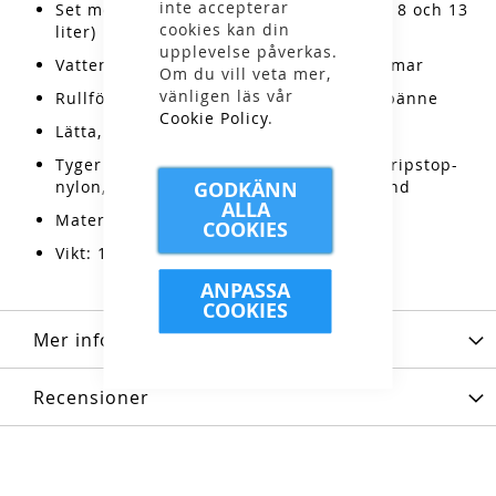
inte accepterar
Set med fyra vattentäta packpåsar (3, 5, 8 och 13
cookies kan din
liter)
upplevelse påverkas.
Vattenpelare: 10 000 mm, svetsade sömmar
Om du vill veta mer,
vänligen läs vår
Rullförslutning med hypalonförstärkt spänne
Cookie Policy
.
Lätta, slitstarka och högsynliga färger
Tyger och teknologier: Återvunnen 70D ripstop-
GODKÄNN
nylon, PU-beläggning, bluesign®-godkänd
ALLA
Material: 100% nylon
COOKIES
Vikt: 110g (set)
ANPASSA
COOKIES
Mer information
Recensioner