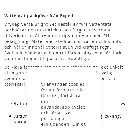
Vattentät packpåse från Exped.
Drybag Versa Bright Set består av fyra vattentäta
packpåsar i olika storlekar och färger. Påsarna är
tillverkade av återvunnen ripstop-nylon med PU-
beläggning. Materialet skyddar mot vatten och smuts
och håller innehållet torrt även vid kraftigt regn.
Svetsade sömmar och en rullförslutning med förstärkt
spänne stänger till påsarna ordentligt.
De klara färgerna ger hög synlighet och gör det enkelt
att organisera packningen. Varje påse syns tydligt
Stäng
även i mörker eller dålig sikt. Setet innehåller fyra
Vi använder cookies
storlekar: 3, 5, 8 och 13 liter.
för att förbättra våra
tjänster, förbättra
din
Detaljer
användarupplevelse
och för att ge
Aktiviteter: vandring, camping, paddling, cykling,
personliga
vardag, resor
erbjudanden. Om du