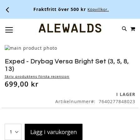
Fraktfritt över 500 kr
Köpvillkor.
M
SKIP
SÖK
TOGGLE NAV
TO
CONTENT
Skip
to
Skip
the
to
Exped - Drybag Versa Bright Set (3, 5, 8,
end
the
13)
of
beginning
Skriv produktens första recension
the
of
699,00 kr
images
the
gallery
images
I LAGER
gallery
Artikelnummer
7640277848023
Lägg i varukorgen