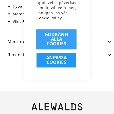
upplevelse påverkas.
Hypalonförstärkt spänne
Om du vill veta mer,
vänligen läs vår
Material: 100% återvunnen nylon
Cookie Policy
.
Vikt: 30g
GODKÄNN
ALLA
Mer information
COOKIES
Recensioner
ANPASSA
COOKIES