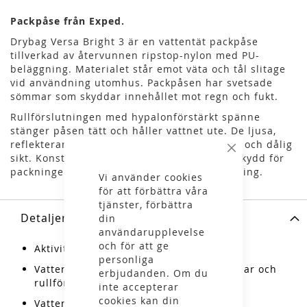
Packpåse från Exped.
Drybag Versa Bright 3 är en vattentät packpåse
tillverkad av återvunnen ripstop-nylon med PU-
beläggning. Materialet står emot väta och tål slitage
vid användning utomhus. Packpåsen har svetsade
sömmar som skyddar innehållet mot regn och fukt.
Rullförslutningen med hypalonförstärkt spänne
stänger påsen tätt och håller vattnet ute. De ljusa,
reflekterande färgerna syns tydligt i mörker och dålig
Stäng
sikt. Konstruktionen ger både ordning och skydd för
packningen vid vandring, paddling eller cykling.
Vi använder cookies
för att förbättra våra
tjänster, förbättra
Detaljer
din
användarupplevelse
och för att ge
Aktiviteter: vandring, vardag
personliga
Vattentät packpåse med svetsade sömmar och
erbjudanden. Om du
rullförslutning
inte accepterar
cookies kan din
Vattenpelare: 10 000 mm