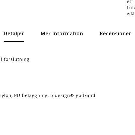
ett
fri
vikt
Detaljer
Mer information
Recensioner
llförslutning
-nylon, PU-beläggning, bluesign®-godkänd