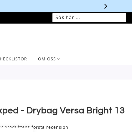
MIN VARUKORG
SÖK
SÖK
HECKLISTOR
OM OSS
xped - Drybag Versa Bright 13
iv produktens första recension