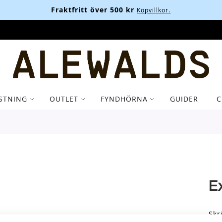
Fraktfritt över 500 kr
Köpvillkor.
STNING
OUTLET
FYNDHÖRNA
GUIDER
C
E
Skr