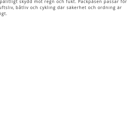
 pålitligt skydd mot regn och fukt. Packpåsen passar för
luftsliv, båtliv och cykling där säkerhet och ordning är
igt.