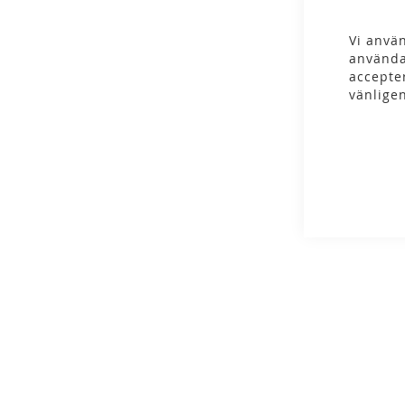
gallery
Vi använ
använda
accepte
vänlige