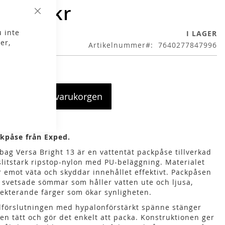
99,00 kr
Stäng
 inte
I LAGER
er,
Artikelnummer
7640277847996
Lägg i varukorgen
kpåse från Exped.
bag Versa Bright 13 är en vattentät packpåse tillverkad
slitstark ripstop-nylon med PU-beläggning. Materialet
r emot väta och skyddar innehållet effektivt. Packpåsen
 svetsade sömmar som håller vatten ute och ljusa,
lekterande färger som ökar synligheten.
lförslutningen med hypalonförstärkt spänne stänger
en tätt och gör det enkelt att packa. Konstruktionen ger