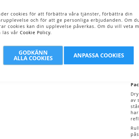
1
der cookies för att förbättra våra tjänster, förbättra din
rupplevelse och för att ge personliga erbjudanden. Om du
rar cookies kan din upplevelse påverkas. Om du vill veta m
n läs vår
Cookie Policy
.
GODKÄNN
ANPASSA COOKIES
ALLA COOKIES
Pac
Dry
av 
stå
har
ref
Rul
pås