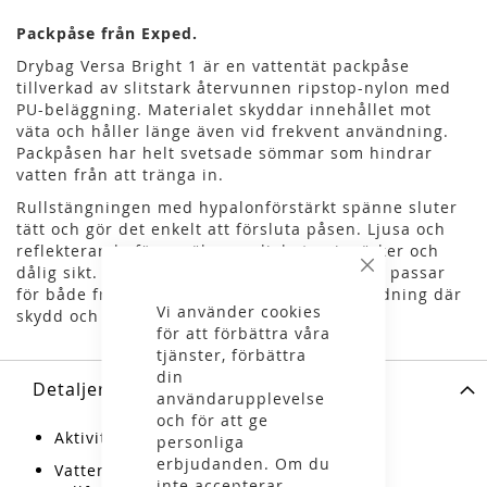
Packpåse från Exped.
Drybag Versa Bright 1 är en vattentät packpåse
tillverkad av slitstark återvunnen ripstop-nylon med
PU-beläggning. Materialet skyddar innehållet mot
väta och håller länge även vid frekvent användning.
Packpåsen har helt svetsade sömmar som hindrar
vatten från att tränga in.
Rullstängningen med hypalonförstärkt spänne sluter
tätt och gör det enkelt att försluta påsen. Ljusa och
reflekterande färger ökar synligheten i mörker och
dålig sikt. Konstruktionen gör att packpåsen passar
Stäng
för både friluftsliv, båtliv och vardagsanvändning där
Vi använder cookies
skydd och ordning behövs.
för att förbättra våra
tjänster, förbättra
din
Detaljer
användarupplevelse
och för att ge
Aktiviteter: vandring, vardag
personliga
erbjudanden. Om du
Vattentät med svetsade sömmar och
inte accepterar