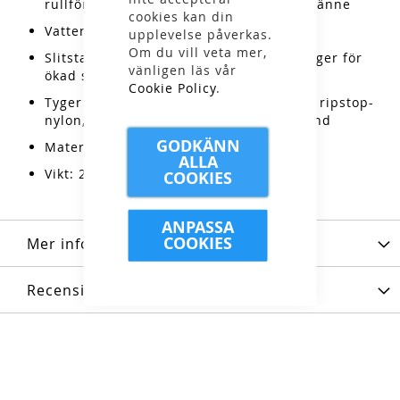
rullförslutning med hypalonförstärkt spänne
cookies kan din
Vattenpelare: 10 000 mm
upplevelse påverkas.
Om du vill veta mer,
Slitstark, lätt och med reflekterande färger för
vänligen läs vår
ökad synlighet
Cookie Policy
.
Tyger och teknologier: Återvunnen 70 D ripstop-
nylon, PU-beläggning, bluesign®-godkänd
GODKÄNN
Material: 100% nylon
ALLA
Vikt: 20g
COOKIES
ANPASSA
COOKIES
Mer information
Recensioner