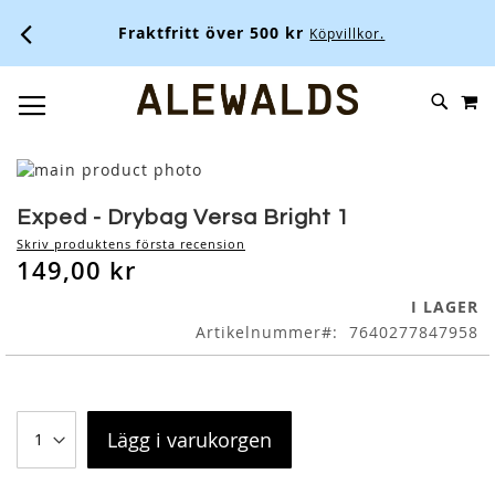
Fraktfritt över 500 kr
Köpvillkor.
M
SKIP
SÖK
TOGGLE NAV
TO
CONTENT
Skip
to
Skip
the
to
Exped - Drybag Versa Bright 1
end
the
Skriv produktens första recension
of
beginning
149,00 kr
the
of
images
the
I LAGER
gallery
images
Artikelnummer
7640277847958
gallery
Lägg i varukorgen