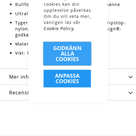
cookies kan din
Rullförslutning med hypalonförstärkt spänne
upplevelse påverkas.
Ultralätt, transparent och slitstark
Om du vill veta mer,
vänligen läs vår
Tyger och teknologier: Återvunnen 15D ripstop-
Cookie Policy
.
nylon, TPU polyether film-laminat, bluesign®-
godkänd
Material: 100% nylon
GODKÄNN
ALLA
Vikt: 13g
COOKIES
ANPASSA
Mer information
COOKIES
Recensioner