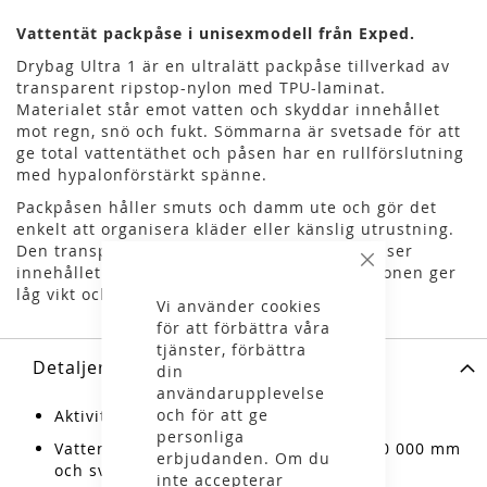
Vattentät packpåse i unisexmodell från Exped.
Drybag Ultra 1 är en ultralätt packpåse tillverkad av
transparent ripstop-nylon med TPU-laminat.
Materialet står emot vatten och skyddar innehållet
mot regn, snö och fukt. Sömmarna är svetsade för att
ge total vattentäthet och påsen har en rullförslutning
med hypalonförstärkt spänne.
Packpåsen håller smuts och damm ute och gör det
enkelt att organisera kläder eller känslig utrustning.
Den transparenta konstruktionen gör att du ser
innehållet utan att öppna påsen. Konstruktionen ger
Stäng
låg vikt och hög slitstyrka.
Vi använder cookies
för att förbättra våra
tjänster, förbättra
Detaljer
din
användarupplevelse
och för att ge
Aktiviteter: vandring
personliga
Vattentät packpåse med vattenpelare 10 000 mm
erbjudanden. Om du
och svetsade sömmar
inte accepterar