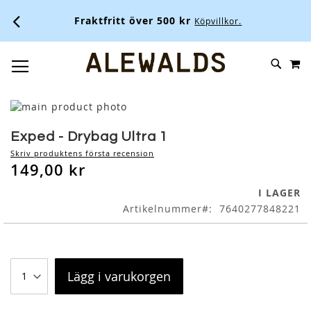
Fraktfritt över 500 kr
Köpvillkor.
M
SKIP
SÖK
TOGGLE NAV
TO
CONTENT
Skip
to
Skip
the
to
Exped - Drybag Ultra 1
end
the
Skriv produktens första recension
of
beginning
149,00 kr
the
of
images
the
I LAGER
gallery
images
Artikelnummer
7640277848221
gallery
Lägg i varukorgen