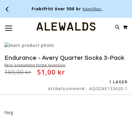
Fraktfritt över 500 kr
Köpvillkor.
M
SKIP
SÖK
TOGGLE NAV
TO
CONTENT
Skip
to
Skip
the
to
Endurance - Avery Quarter Socks 3-Pack
end
the
Skriv produktens första recension
of
beginning
51,00 kr
169,00 kr
the
of
images
the
I LAGER
gallery
images
Artikelnummer
AQOZAE133620-1
gallery
Färg