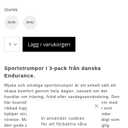
Storlek
35/38
39/42
Lägg i varukorgen
Sportstrumpor i 3-pack från danska
Endurance.
Mjuka och smidiga sportstrumpor är ett enkelt sätt att
skapa komfort genom hela dagen, oavsett om det
handlar om träning, fritid eller vardagsanvändning. Den
här kvartshöga modellen har en följsam passform med
ribbad topp och elastisk konstruktion runt foten som
Stäng
hjälper strumporna att sitta bekvämt på plats under
Vi använder cookies
rörelse. Materialet är luftigt och slitstarkt samtidigt som
för att förbättra våra
den goda andningsförmågan bidrar till en behaglig