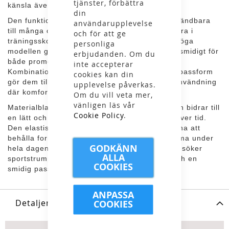
tjänster, förbättra
känsla även under mer aktiva stunder.
din
Den funktionella designen gör strumporna användbara
användarupplevelse
till många olika aktiviteter och de passar lika bra i
och för att ge
träningsskor som till vardagsskor. Den kvartshöga
personliga
modellen ger ett sportigt uttryck och fungerar smidigt för
erbjudanden. Om du
både promenader, träning och lediga dagar.
inte accepterar
Kombinationen av mjuka material och flexibel passform
cookies kan din
gör dem till ett praktiskt alternativ för daglig användning
upplevelse påverkas.
där komfort står i fokus.
Om du vill veta mer,
vänligen läs vår
Materialblandningen med polyester och elastan bidrar till
Cookie Policy
.
en lätt och följsam känsla med god slitstyrka över tid.
Den elastiska konstruktionen hjälper strumporna att
behålla formen samtidigt som de känns bekväma under
GODKÄNN
hela dagen. Ett mångsidigt 3-pack för dig som söker
ALLA
sportstrumpor med funktionella egenskaper och en
COOKIES
smidig passform för både aktivitet och vardag.
ANPASSA
Detaljer
COOKIES