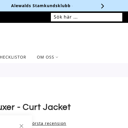
 i årsbonus
LÄS MER HÄR.
MIN VARUKORG
SÖK
SÖK
HECKLISTOR
OM OSS
uxer - Curt Jacket
iv produktens första recension