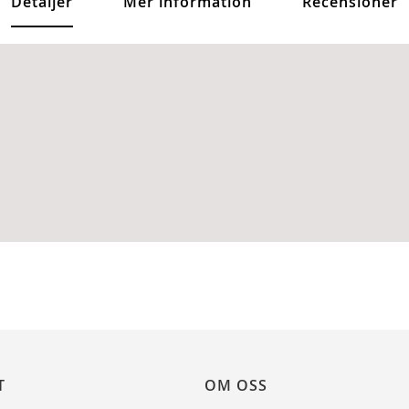
Detaljer
Mer information
Recensioner
T
OM OSS