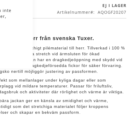
Stäng
EJ I LAGER
 inte
Artikelnummer
AQOGF20207
er,
eecejacka herr från svenska Tuxer.
ecejacka i stretchigt pilématerial till herr. Tillverkad i 100 %
yester med extra stretch vid ärmsluten för ökad
elsefrihet. Jackan har en dragkedjeöppning med skydd vid
sen samt två dragkedjeförsedda fickor för säker förvaring.
gsko nertill möjliggör justering av passformen.
fekt som mellanlager under kyliga dagar eller som
erplagg vid mildare temperaturer. Passar för friluftsliv,
dagsbruk och aktiviteter där rörlighet och värme är viktiga.
 bära jackan ger en känsla av smidighet och värme,
tidigt som det stretchiga materialet följer kroppens
elser och skapar en bekväm passform.