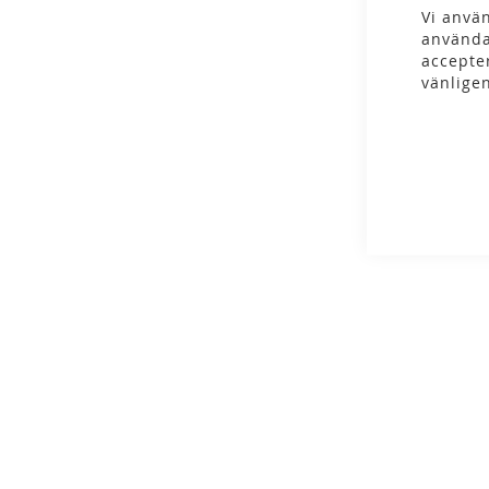
gallery
Vi använ
använda
accepte
vänlige