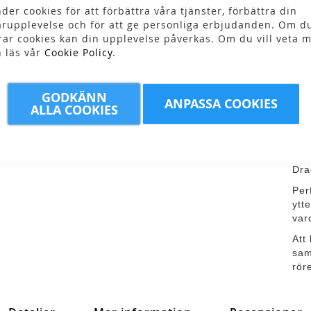
der cookies för att förbättra våra tjänster, förbättra din
rupplevelse och för att ge personliga erbjudanden. Om du
rar cookies kan din upplevelse påverkas. Om du vill veta m
n läs vår
Cookie Policy
.
Fl
GODKÄNN
ANPASSA COOKIES
ALLA COOKIES
Fle
pol
rör
hal
Dra
Per
ytt
var
Att
sam
rör