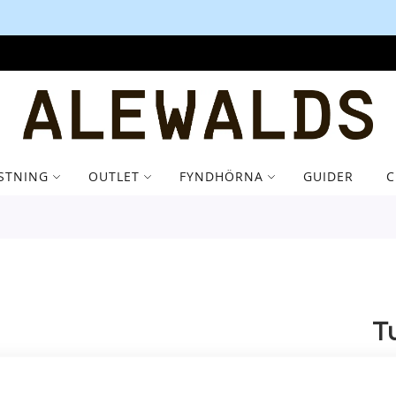
Alewalds Stamkundsklubb - Upp till 10%
STNING
OUTLET
FYNDHÖRNA
GUIDER
C
T
Skr