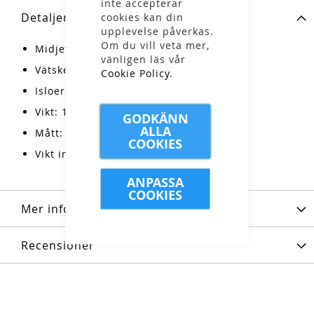
inte accepterar
Detaljer
cookies kan din
upplevelse påverkas.
Om du vill veta mer,
Midjeväskans volym: 3 liter
vänligen läs vår
Vätskeblåsans volym: 1 liter
Cookie Policy
.
Isloerad slang
Vikt: 190 g
GODKÄNN
ALLA
Mått: 20*50*1 (L*B*D i cm)
COOKIES
Vikt inklusive tillbehör: 240 gram
ANPASSA
COOKIES
Mer information
Recensioner