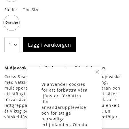
Storlek
One Size
One size
Lägg i varukorgen
Midjeväska med vätskesystem från Salomon.
Stäng
Cross Season Bladder-bältet är en rymlig midjeväska
med vätskesystem. Passar för längdskidåkning,
Vi använder cookies
multisport och löpning. Ett skyddande membran och
för att förbättra våra
ett stängt, vattentätt fack håller packningen i säkert
tjänster, förbättra
förvar även när temperaturerna sjunker. Tack vare
din
lättgreppade blixtlås och remmar kommer du enkelt
användarupplevelse
åt viktig packning, även om du bär handskar. En
och för att ge
vätskeblåsa på 1 liter med isolerad slang medföljer.
personliga
erbjudanden. Om du