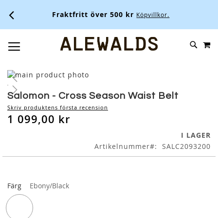
Fraktfritt över 500 kr
Köpvillkor.
M
SKIP
SÖK
TOGGLE NAV
TO
CONTENT
Skip
to
Skip
the
to
Salomon - Cross Season Waist Belt
end
the
Skriv produktens första recension
of
beginning
1 099,00 kr
the
of
images
the
I LAGER
gallery
images
Artikelnummer
SALC2093200
gallery
Färg
Ebony/Black