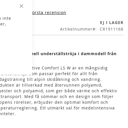
Stäng
iv produktens första recension
 inte
EJ I LAGER
er,
Artikelnummer
CR1911168
k och funktionell underställströja i dammodell från
ft
fts Core Dry Active Comfort LS W är en mångsidig
erställströja som passar perfekt för allt från
dagsträning till alpin skidåkning och vandring.
dukten är tillverkad med återvunnen polyamid,
yester och polyamid, som ger både värme och effektiv
ttransport. Med få sömmar och en design som följer
ppens rörelser, erbjuder den optimal komfort och
peraturreglering. Ett utmärkt val för medelintensiva
iviteter.