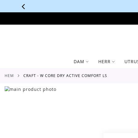
SKIP
TO
CONTENT
DAM
HERR
UTRU
HEM
CRAFT - W CORE DRY ACTIVE COMFORT LS
Skip
to
Skip
the
to
end
the
of
beginning
the
of
images
the
gallery
images