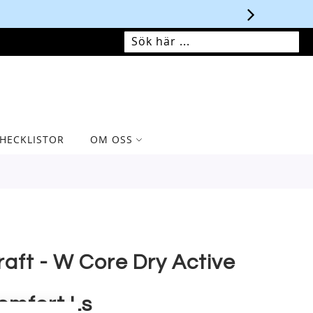
MIN VARUKORG
SÖK
SÖK
HECKLISTOR
OM OSS
raft - W Core Dry Active
omfort Ls