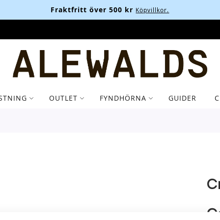
Fraktfritt över 500 kr
Köpvillkor.
STNING
OUTLET
FYNDHÖRNA
GUIDER
C
C
C