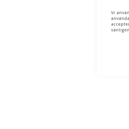
gallery
Vi använ
använda
accepte
vänlige