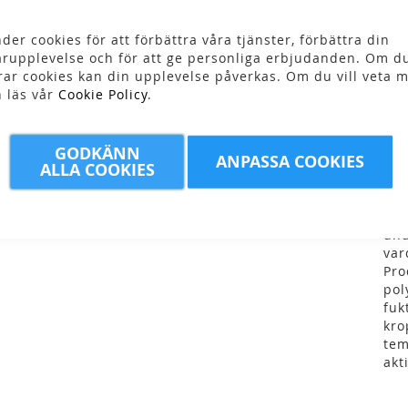
der cookies för att förbättra våra tjänster, förbättra din
Skr
rupplevelse och för att ge personliga erbjudanden. Om du
rar cookies kan din upplevelse påverkas. Om du vill veta m
n läs vår
Cookie Policy
.
GODKÄNN
ANPASSA COOKIES
ALLA COOKIES
Mju
Cra
Cra
und
var
Pro
pol
fuk
kro
tem
akt