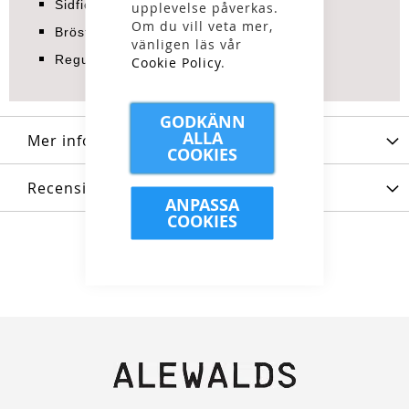
Sidfickor med dragkedja
upplevelse påverkas.
Om du vill veta mer,
Bröstficka med dold dragkedja
vänligen läs vår
Regular fit
Cookie Policy
.
GODKÄNN
ALLA
Mer information
COOKIES
Recensioner
ANPASSA
COOKIES