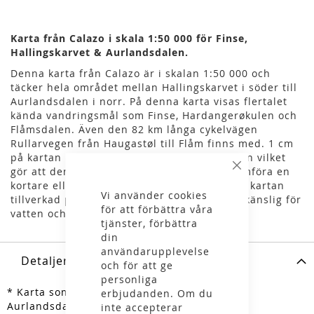
Karta från Calazo i skala 1:50 000 för Finse,
Hallingskarvet & Aurlandsdalen.
Denna karta från Calazo är i skalan 1:50 000 och
täcker hela området mellan Hallingskarvet i söder till
Aurlandsdalen i norr. På denna karta visas flertalet
kända vandringsmål som Finse, Hardangerøkulen och
Flåmsdalen. Även den 82 km långa cykelvägen
Rullarvegen från Haugastøl till Flåm finns med. 1 cm
på kartan motsvarar 500 meter i verkligheten vilket
gör att den passar väl vare sig du ska genomföra en
Stäng
kortare eller en lite längre tur. Dessutom är kartan
Vi använder cookies
tillverkad på Tyvek vilket gör att kartan är okänslig för
för att förbättra våra
vatten och mycket slitstark.
tjänster, förbättra
din
användarupplevelse
Detaljer
och för att ge
personliga
* Karta som täcker Finse, Hallingskarvet &
erbjudanden. Om du
Aurlandsdalen
inte accepterar