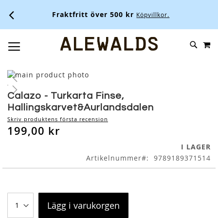
Fraktfritt över 500 kr
Köpvillkor.
M
SKIP
SÖK
TOGGLE NAV
TO
CONTENT
Skip
to
Skip
the
to
Calazo - Turkarta Finse,
end
the
Hallingskarvet&Aurlandsdalen
of
beginning
Skriv produktens första recension
the
of
199,00 kr
images
the
gallery
images
I LAGER
gallery
Artikelnummer
9789189371514
Lägg i varukorgen