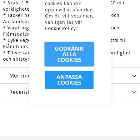
* Skala 1:50 000, 1 cm på kartan motsvarar 500 m i
cookies kan din
verkligheten
upplevelse påverkas.
* Täcker hela området mellan Hallingskarvet och
Om du vill veta mer,
Aurlandsdalen
vänligen läs vår
* Vandringsmål som Finse, Hardangerøkulen och
Cookie Policy
.
Flåmsdalen finns med.
* Cykelvägen mellan Rullarvegen från Haugastøl till
Flåm finns även med
GODKÄNN
* Tillverkad på Tyvek som ger god väderbeständighet
ALLA
COOKIES
och slitstyrka
Mer information
ANPASSA
COOKIES
Recensioner