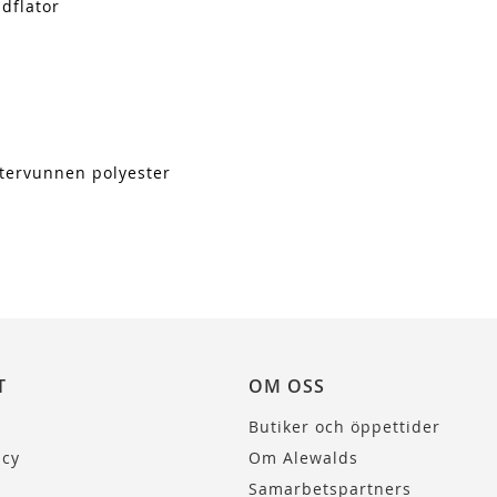
dflator
återvunnen polyester
T
OM OSS
Butiker och öppettider
icy
Om Alewalds
Samarbetspartners