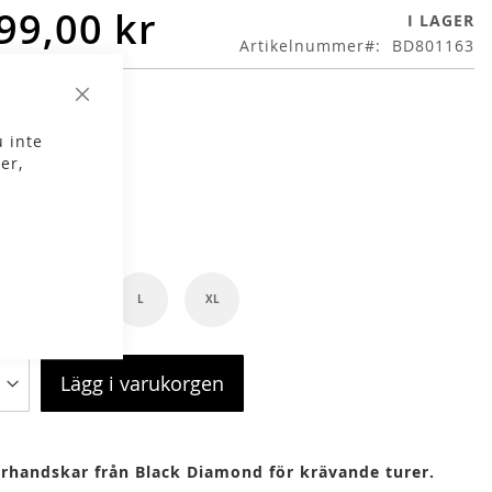
99,00 kr
I LAGER
Artikelnummer
BD801163
Stäng
g
Black
 inte
er,
lek
S
M
L
XL
Lägg i varukorgen
rhandskar från Black Diamond för krävande turer.