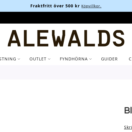
Fraktfritt över 500 kr
Köpvillkor.
STNING
OUTLET
FYNDHÖRNA
GUIDER
C
B
Skr