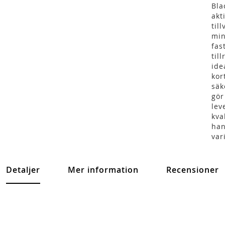
Bla
akt
til
min
fas
til
ide
kor
säk
gör
lev
kva
han
var
Detaljer
Mer information
Recensioner