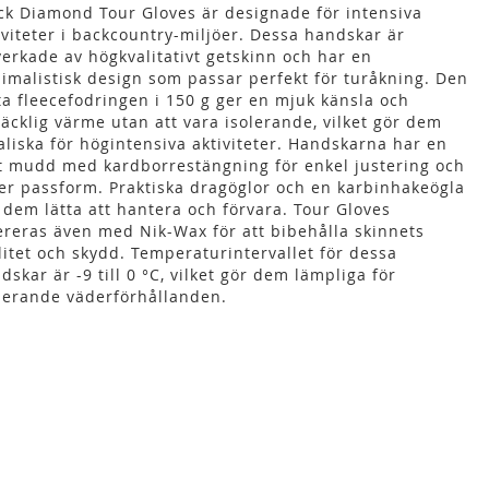
ck Diamond Tour Gloves är designade för intensiva
iviteter i backcountry-miljöer. Dessa handskar är
lverkade av högkvalitativt getskinn och har en
imalistisk design som passar perfekt för turåkning. Den
ta fleecefodringen i 150 g ger en mjuk känsla och
lräcklig värme utan att vara isolerande, vilket gör dem
aliska för högintensiva aktiviteter. Handskarna har en
t mudd med kardborrestängning för enkel justering och
er passform. Praktiska dragöglor och en karbinhakeögla
 dem lätta att hantera och förvara. Tour Gloves
ereras även med Nik-Wax för att bibehålla skinnets
litet och skydd. Temperaturintervallet för dessa
dskar är -9 till 0 °C, vilket gör dem lämpliga för
ierande väderförhållanden.