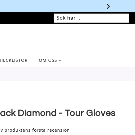
MIN VARUKORG
SÖK
SÖK
HECKLISTOR
OM OSS
lack Diamond - Tour Gloves
iv produktens första recension