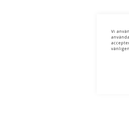
gallery
Vi använ
använda
accepte
vänlige